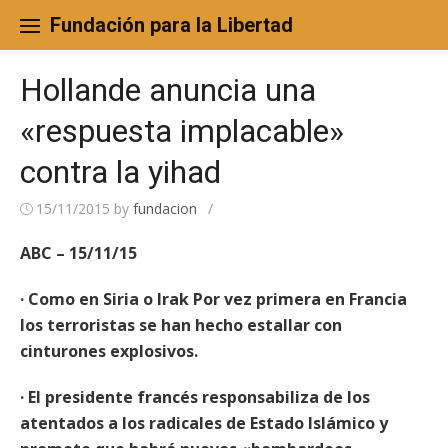
Skip
to
Fundación para la Libertad
content
Hollande anuncia una
«respuesta implacable»
contra la yihad
15/11/2015
by
fundacion
/
ABC – 15/11/15
· Como en Siria o Irak Por vez primera en Francia
los terroristas se han hecho estallar con
cinturones explosivos.
· El presidente francés responsabiliza de los
atentados a los radicales de Estado Islámico y