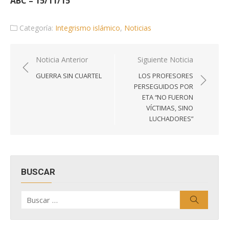
ABC – 15/11/15
Categoría:
Integrismo islámico
,
Noticias
Navegación
Noticia Anterior
Siguiente Noticia
de
GUERRA SIN CUARTEL
LOS PROFESORES
entradas
PERSEGUIDOS POR
ETA “NO FUERON
VÍCTIMAS, SINO
LUCHADORES”
BUSCAR
Buscar
Buscar
por: