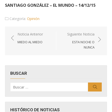
SANTIAGO GONZÁLEZ – EL MUNDO – 14/12/15
Categoría:
Opinión
Navegación
Noticia Anterior
Siguiente Noticia
de
MIEDO AL MIEDO
ESTA NOCHE O
entradas
NUNCA
BUSCAR
Buscar
Buscar
por:
HISTÓRICO DE NOTICIAS