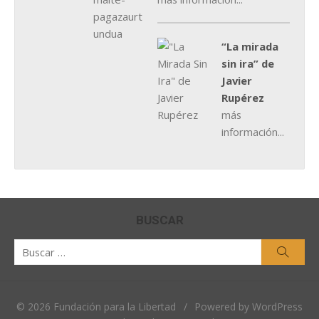
“La mirada
sin ira” de
Javier
Rupérez
más
información...
BUSCAR
Buscar
Busca
por:
© 2026 Fundación para la Libertad
/
Powered by WordPress