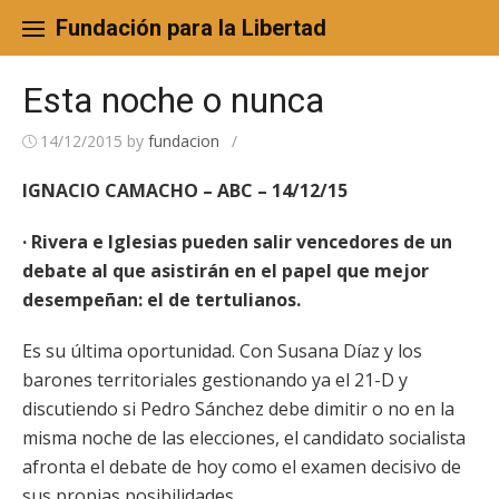
Skip
to
Fundación para la Libertad
content
Esta noche o nunca
14/12/2015
by
fundacion
/
IGNACIO CAMACHO – ABC – 14/12/15
· Rivera e Iglesias pueden salir vencedores de un
debate al que asistirán en el papel que mejor
desempeñan: el de tertulianos.
Es su última oportunidad. Con Susana Díaz y los
barones territoriales gestionando ya el 21-D y
discutiendo si Pedro Sánchez debe dimitir o no en la
misma noche de las elecciones, el candidato socialista
afronta el debate de hoy como el examen decisivo de
sus propias posibilidades.