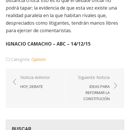
distancia crítica. Eso es lo que el debate oficial no
podrá tapar; la evidencia de que esta vez existe una
realidad paralela en la que habitan rivales que,
despreciados como litigantes, tendrán manos libres
para ejercer de comentaristas.
IGNACIO CAMACHO – ABC – 14/12/15
Categoría:
Opinión
Navegación
Noticia Anterior
Siguiente Noticia
de
HOY, DEBATE
IDEAS PARA
entradas
REFORMAR LA
CONSTITUCIÓN
BUSCAR