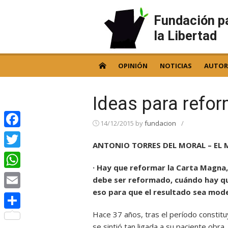
Skip
to
Fundación p
content
la Libertad
OPINIÓN
NOTICIAS
AUTOR
Ideas para refor
14/12/2015
by
fundacion
/
Facebook
ANTONIO TORRES DEL MORAL – EL 
Twitter
· Hay que reformar la Carta Magna,
WhatsApp
debe ser reformado, cuándo hay q
eso para que el resultado sea mod
Email
Hace 37 años, tras el período constituy
Compartir
se sintió tan ligada a su paciente obra,