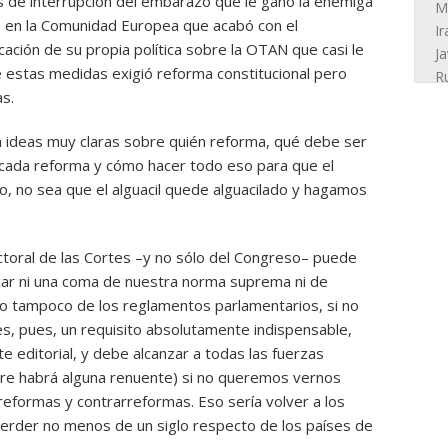
 de interrupción del embarazo que le ganó la enemiga
so en la Comunidad Europea que acabó con el
icación de su propia política sobre la OTAN que casi le
de estas medidas exigió reforma constitucional pero
s.
n ideas muy claras sobre quién reforma, qué debe ser
cada reforma y cómo hacer todo eso para que el
, no sea que el alguacil quede alguacilado y hagamos
ctoral de las Cortes –y no sólo del Congreso– puede
car ni una coma de nuestra norma suprema ni de
omo tampoco de los reglamentos parlamentarios, si no
 es, pues, un requisito absolutamente indispensable,
e editorial, y debe alcanzar a todas las fuerzas
mpre habrá alguna renuente) si no queremos vernos
reformas y contrarreformas. Eso sería volver a los
perder no menos de un siglo respecto de los países de