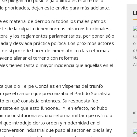
se pliegan a lo posible (la política es el arte de lo
do prioridades, dejan este envite para más adelante.
L
e es material de derribo ni todos los males patrios
te de la culpa la tienen normas infraconstitucionales,
ctoral y los reglamentos parlamentarios, por poner sólo
sada y desviada práctica política. Los próximos actores
ta de si procede hacer de inmediato la o las reformas
onviene allanar el terreno con reformas
uales tienen tanta o mayor incidencia que aquéllas en el
que dio Felipe González en vísperas del triunfo
r que el cambio que preconizaba el Partido Socialista
untó en qué consistía entonces. Su respuesta fue
nsiste en que esto funcione». Y, en efecto, no hubo
in
infraconstitucionales: una reforma militar que civilizó a
l que introdujo cierto orden y modernidad en el
onversión industrial que puso al sector en pie; la ley