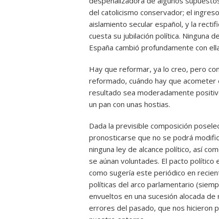
despenalizadora de algunos supuestos
del catolicismo conservador; el ingre
aislamiento secular español, y la rectif
cuesta su jubilación política. Ninguna 
España cambió profundamente con ella
Hay que reformar, ya lo creo, pero co
reformado, cuándo hay que acometer 
resultado sea moderadamente positivo
un pan con unas hostias.
Dada la previsible composición posele
pronosticarse que no se podrá modifi
ninguna ley de alcance político, así c
se aúnan voluntades. El pacto político
como sugería este periódico en recient
políticas del arco parlamentario (sie
envueltos en una sucesión alocada de 
errores del pasado, que nos hicieron 