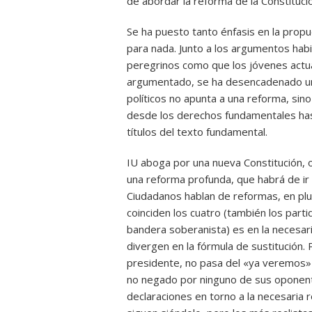
de abordar la reforma de la Constituc
Se ha puesto tanto énfasis en la propu
para nada. Junto a los argumentos hab
peregrinos como que los jóvenes actua
argumentado, se ha desencadenado un
políticos no apunta a una reforma, si
desde los derechos fundamentales hast
títulos del texto fundamental.
IU aboga por una nueva Constitución,
una reforma profunda, que habrá de ir
Ciudadanos hablan de reformas, en plur
coinciden los cuatro (también los part
bandera soberanista) es en la necesari
divergen en la fórmula de sustitución. 
presidente, no pasa del «ya veremos» 
no negado por ninguno de sus oponent
declaraciones en torno a la necesaria r