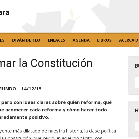
ara
ES
DIVÁN DE TEO
ENLACES
AGENDA
LIBROS
ACERCA D
mar la Constitución
B
B
po
MUNDO – 14/12/15
 pero con ideas claras sobre quién reforma, qué
ue acometer cada reforma y cómo hacer todo
H
eradamente positivo.
H
D
ente más dilatado de nuestra historia, la clase política
N
 la Constitución, que cerró un acuerdo tácito, con