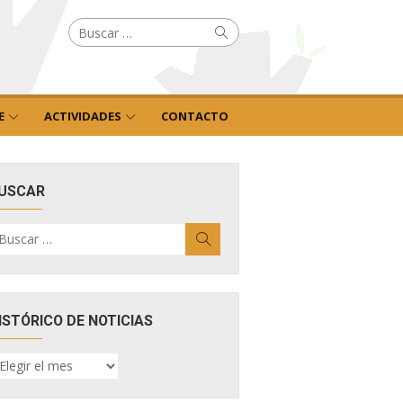
Buscar
Buscar
por:
E
ACTIVIDADES
CONTACTO
USCAR
uscar
Buscar
r:
ISTÓRICO DE NOTICIAS
ISTÓRICO
E
OTICIAS