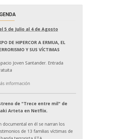
GENDA
el 5 de Julio al 4 de Agosto
XPO DE HIPERCOR A ERMUA, EL
ERRORISMO Y SUS VÍCTIMAS
spacio Joven Santander. Entrada
atuita
ás información
streno de "Trece entre mil" de
ñaki Arteta en Netflix.
n documental en él se narran los
estimonios de 13 familias víctimas de
 banda terrorista ETA.