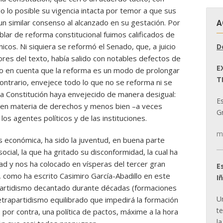
 lo posible su vigencia intacta por temor a que sus
un similar consenso al alcanzado en su gestación. Por
A
lar de reforma constitucional fuimos calificados de
icos. Ni siquiera se reformó el Senado, que, a juicio
D
ores del texto, había salido con notables defectos de
E
uvo en cuenta que la reforma es un modo de prolongar
T
contrario, envejece todo lo que no se reforma ni se
 la Constitución haya envejecido de manera desigual:
E
 en materia de derechos y menos bien –a veces
Gr
os agentes políticos y de las instituciones.
m
s económica, ha sido la juventud, en buena parte
cial, la que ha gritado su disconformidad, la cual ha
ad y nos ha colocado en vísperas del tercer gran
E
 como ha escrito Casimiro García-Abadillo en este
I
bipartidismo decantado durante décadas (formaciones
U
tetrapartidismo equilibrado que impedirá la formación
t
por contra, una política de pactos, máxime a la hora
la