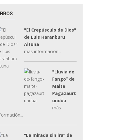
IBROS
"El Crepúsculo de Dios"
de Luis Haranburu
Altuna
más información...
"Lluvia de
Fango” de
Maite
Pagazaurt
undúa
más
formación...
“La mirada sin ira” de