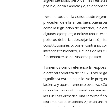
siguen siéndolo, pero los más realistas 
posible, decía Cánovas) y, seleccionan
Pero no todo en la Constitución vigent
proceden de ella; antes bien, buena par
como la legislación de partidos, la ele
algunos ejemplos; o incluso una intere
políticos deberían despejar la incógni
constitucionales o, por el contrario, c
infraconstitucionales, algunas de las c
funcionamiento del sistema político.
Tomemos como referencia la respuesta 
electoral socialista de 1982. Tras nega
significara esto o aquello, se le preg
lacónica y aparentemente evasiva: «Co
una reforma constitucional, sino varias 
las Fuerzas Armadas; una reforma fisca
sistema hasta entonces vigente; una rec