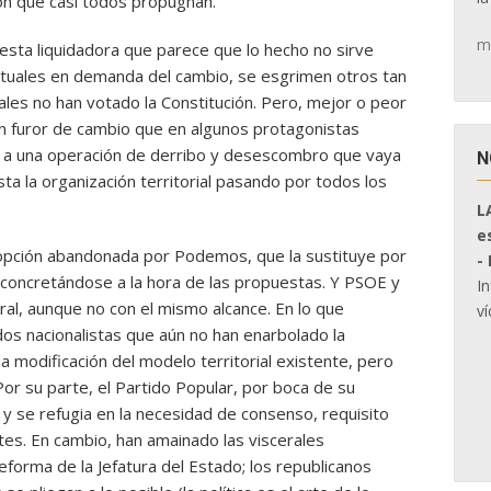
ión que casi todos propugnan.
m
esta liquidadora que parece que lo hecho no sirve
ituales en demanda del cambio, se esgrimen otros tan
les no han votado la Constitución. Pero, mejor o peor
 furor de cambio que en algunos protagonistas
no a una operación de derribo y desescombro que vaya
N
a la organización territorial pasando por todos los
L
e
 opción abandonada por Podemos, que la sustituye por
-
 concretándose a la hora de las propuestas. Y PSOE y
I
al, aunque no con el mismo alcance. En lo que
ví
idos nacionalistas que aún no han enarbolado la
a modificación del modelo territorial existente, pero
Por su parte, el Partido Popular, por boca de su
y se refugia en la necesidad de consenso, requisito
es. En cambio, han amainado las viscerales
eforma de la Jefatura del Estado; los republicanos