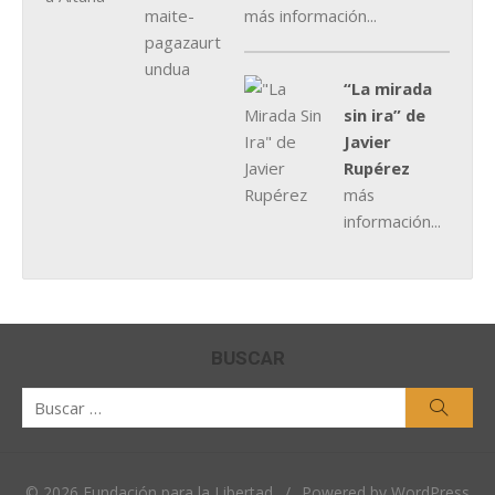
más información...
“La mirada
sin ira” de
Javier
Rupérez
más
información...
BUSCAR
Buscar
Busca
por:
© 2026 Fundación para la Libertad
/
Powered by WordPress