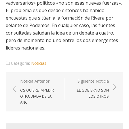
«adversarios» políticos «no son esas nuevas fuerzas».
El problema es que desde entonces ha habido
encuestas que sitúan a la formación de Rivera por
delante de Podemos. En cualquier caso, las fuentes
consultadas saludan la idea de un debate a cuatro,
pero de momento no uno entre los dos emergentes
líderes nacionales.
Categoría:
Noticias
Navegación
Noticia Anterior
Siguiente Noticia
de
C’S QUIERE IMPEDIR
EL GOBIERNO SON
entradas
OTRA DIADA DE LA
LOS OTROS
ANC