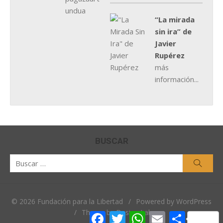
“La mirada
sin ira” de
Javier
Rupérez
más
información...
BUSCAR
Buscar
Busca
por:
© 2026 Fundación para la Libertad
/
Powered by WordPress
/
Theme by Design Lab
Facebook
Twitter
WhatsApp
Email
Comparti