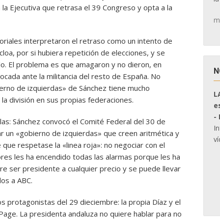
 a la Ejecutiva que retrasa el 39 Congreso y opta a la
m
toriales interpretaron el retraso como un intento de
loa, por si hubiera repetición de elecciones, y se
lo. El problema es que amagaron y no dieron, en
N
 tocada ante la militancia del resto de España. No
ierno de izquierdas» de Sánchez tiene mucho
L
 la división en sus propias federaciones.
e
-
as: Sánchez convocó el Comité Federal del 30 de
I
ar un «gobierno de izquierdas» que creen aritmética y
ví
 que respetase la «linea roja»: no negociar con el
res les ha encendido todas las alarmas porque les ha
ere ser presidente a cualquier precio y se puede llevar
los a ABC.
os protagonistas del 29 dieciembre: la propia Díaz y el
Page. La presidenta andaluza no quiere hablar para no