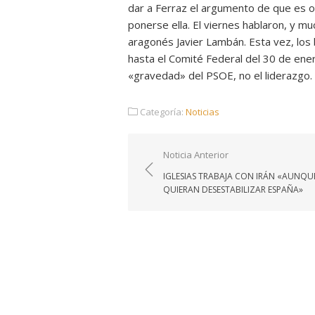
dar a Ferraz el argumento de que es o
ponerse ella. El viernes hablaron, y m
aragonés Javier Lambán. Esta vez, los
hasta el Comité Federal del 30 de ene
«gravedad» del PSOE, no el liderazgo.
Categoría:
Noticias
Navegación
Noticia Anterior
de
IGLESIAS TRABAJA CON IRÁN «AUNQU
entradas
QUIERAN DESESTABILIZAR ESPAÑA»