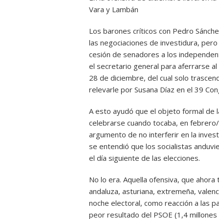
Vara y Lambán
Los barones críticos con Pedro Sánch
las negociaciones de investidura, pero
cesión de senadores a los independent
el secretario general para aferrarse a
28 de diciembre, del cual solo trascen
relevarle por Susana Díaz en el 39 Con
A esto ayudó que el objeto formal de l
celebrarse cuando tocaba, en febrero/
argumento de no interferir en la investi
se entendió que los socialistas anduvi
el día siguiente de las elecciones.
No lo era. Aquella ofensiva, que ahora 
andaluza, asturiana, extremeña, valen
noche electoral, como reacción a las p
peor resultado del PSOE (1,4 millone