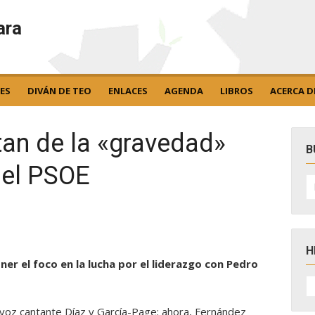
ara
ES
DIVÁN DE TEO
ENLACES
AGENDA
LIBROS
ACERCA D
rtan de la «gravedad»
B
 el PSOE
B
po
H
ner el foco en la lucha por el liderazgo con Pedro
H
D
N
a voz cantante Díaz y García-Page; ahora, Fernández