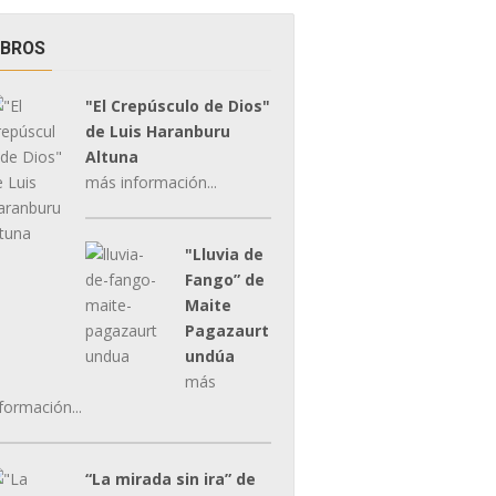
IBROS
"El Crepúsculo de Dios"
de Luis Haranburu
Altuna
más información...
"Lluvia de
Fango” de
Maite
Pagazaurt
undúa
más
formación...
“La mirada sin ira” de