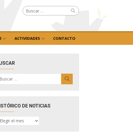
Buscar
Buscar
por:
E
ACTIVIDADES
CONTACTO
USCAR
uscar
Buscar
r:
ISTÓRICO DE NOTICIAS
ISTÓRICO
E
OTICIAS