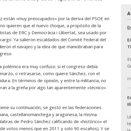
A
ez están «muy preocupados» por la deriva del PSOE en
 no quieren que el nuevo choque, a propósito de la
D
istas de ERC y Democràcia i Llibertat, sea usado por
l cargo. Ya salieron escaldados del Comité Federal del
E
dieron el navajeo y la idea de que maniobraban para
T
greso.
E
Gr
a polémica era muy confuso: si el congreso debía
marzo, o retrasarse, como quiere Sánchez, con el
m
dura. En términos de opinión, y entre la militancia, no
eran a la greña por algo tan aparentemente «técnico»
E
I
tiene su continuación, se gestó en las federaciones
ciana, castellanomanchega y aragonesa, la misma
U
alabras de Pedro Sánchez calificando de «histórico» el
t
s de votos menos que en 2011 y solo 90 escaños). Y se
la