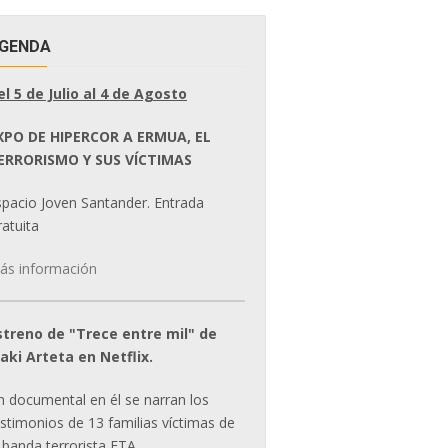
GENDA
el 5 de Julio al 4 de Agosto
XPO DE HIPERCOR A ERMUA, EL
ERRORISMO Y SUS VÍCTIMAS
spacio Joven Santander. Entrada
atuita
ás información
streno de "Trece entre mil" de
ñaki Arteta en Netflix.
n documental en él se narran los
estimonios de 13 familias víctimas de
 banda terrorista ETA.