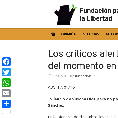
Skip
to
Fundación p
content
la Libertad
OPINIÓN
NOTICIAS
AUTOR
Los críticos ale
del momento en
Facebook
17/01/2016
by
fundacion
/
Twitter
ABC 17/01/16
WhatsApp
· Silencio de Susana Díaz para no po
Email
Sánchez
Compartir
En la ofensiva de diciembre llevaron l