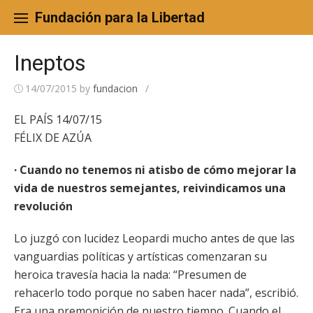
Skip
to
Fundación para la Libertad
content
Ineptos
14/07/2015
by
fundacion
/
EL PAÍS 14/07/15
FÉLIX DE AZÚA
· Cuando no tenemos ni atisbo de cómo mejorar la
vida de nuestros semejantes, reivindicamos una
revolución
Lo juzgó con lucidez Leopardi mucho antes de que las
vanguardias políticas y artísticas comenzaran su
heroica travesía hacia la nada: “Presumen de
rehacerlo todo porque no saben hacer nada”, escribió.
Era una premonición de nuestro tiempo. Cuando el