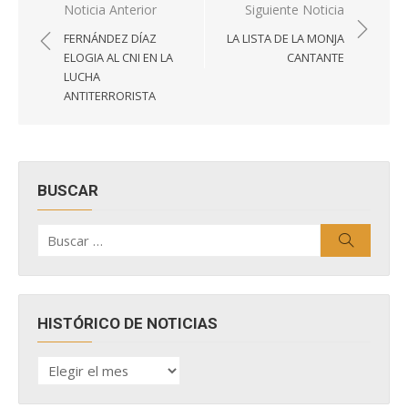
Navegación
Noticia Anterior
Siguiente Noticia
de
FERNÁNDEZ DÍAZ
LA LISTA DE LA MONJA
entradas
ELOGIA AL CNI EN LA
CANTANTE
LUCHA
ANTITERRORISTA
BUSCAR
Buscar
Buscar
por:
HISTÓRICO DE NOTICIAS
HISTÓRICO
DE
NOTICIAS