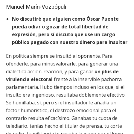
Manuel Marín-Vozpópuli
No discutiré que alguien como Óscar Puente
pueda odiar o gozar de total libertad de
expresión, pero sí discuto que use un cargo
público pagado con nuestro dinero para insultar
En política siempre se insultó al oponente. Para
ofenderle, para minusvalorarle, para generar una
dialéctica acción-reacción, y para ganar
un plus de
virulencia electoral
frente a la inservible pachorra
parlamentaria. Hubo tiempos incluso en los que, si el
insulto era ingenioso, resultaba doblemente efectivo.
Se humillaba, sí, pero si el insultador le añadía un
factor humorístico, el destrozo emocional para el
contrario resulta eficacísimo. Ganabas tu cuota de
telediario, tenías hecho el titular de prensa, tu corte
de radio, tu militancia te pasaba la mano por el lomo…