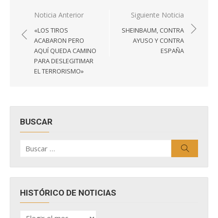
Navegación
Noticia Anterior
Siguiente Noticia
de
«LOS TIROS
SHEINBAUM, CONTRA
entradas
ACABARON PERO
AYUSO Y CONTRA
AQUÍ QUEDA CAMINO
ESPAÑA
PARA DESLEGITIMAR
EL TERRORISMO»
BUSCAR
Buscar
Buscar
por:
HISTÓRICO DE NOTICIAS
HISTÓRICO