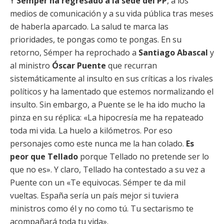
Y
Sémper ha regresado a la sede del PP
, a los
medios de comunicación y a su vida pública tras meses
de haberla aparcado. La salud te marca las
prioridades, te pongas como te pongas. En su
retorno, Sémper ha reprochado a
Santiago Abascal
y
al ministro
Óscar Puente
que recurran
sistemáticamente al insulto en sus críticas a los rivales
políticos y ha lamentado que estemos normalizando el
insulto. Sin embargo, a Puente se le ha ido mucho la
pinza en su réplica: «La hipocresía me ha repateado
toda mi vida. La huelo a kilómetros. Por eso
personajes como este nunca me la han colado.
Es
peor que Tellado
porque Tellado no pretende ser lo
que no es». Y claro, Tellado ha contestado a su vez a
Puente con un «Te equivocas. Sémper te da mil
vueltas. España sería un país mejor si tuviera
ministros como él y no como tú. Tu sectarismo te
acompañará toda tu vida».