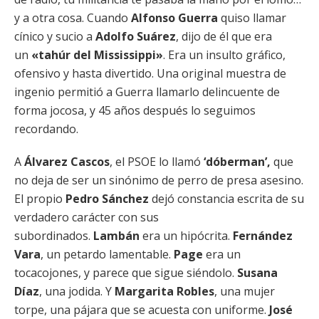
y a otra cosa. Cuando
Alfonso Guerra
quiso llamar
cínico y sucio a
Adolfo Suárez
, dijo de él que era
un
«tahúr del Mississippi»
. Era un insulto gráfico,
ofensivo y hasta divertido. Una original muestra de
ingenio permitió a Guerra llamarlo delincuente de
forma jocosa, y 45 años después lo seguimos
recordando.
A
Álvarez Cascos
, el PSOE lo llamó
‘dóberman’,
que
no deja de ser un sinónimo de perro de presa asesino.
El propio
Pedro Sánchez
dejó constancia escrita de su
verdadero carácter con sus
subordinados.
Lambán
era un hipócrita.
Fernández
Vara
, un petardo lamentable.
Page
era un
tocacojones, y parece que sigue siéndolo.
Susana
Díaz
, una jodida. Y
Margarita Robles
, una mujer
torpe, una pájara que se acuesta con uniforme.
José