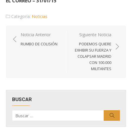
EL CORREO – 31/01/15
Categoría:
Noticias
Navegación
Noticia Anterior
Siguiente Noticia
de
RUMBO DE COLISIÓN
PODEMOS QUIERE
entradas
EXHIBIR SU FUERZA Y
COLAPSAR MADRID
CON 100.000
MILITANTES
BUSCAR
Buscar
Buscar
por: