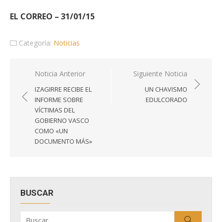
EL CORREO – 31/01/15
Categoría:
Noticias
Navegación
Noticia Anterior
Siguiente Noticia
de
IZAGIRRE RECIBE EL
UN CHAVISMO
entradas
INFORME SOBRE
EDULCORADO
VÍCTIMAS DEL
GOBIERNO VASCO
COMO «UN
DOCUMENTO MÁS»
BUSCAR
Buscar
Buscar
por: