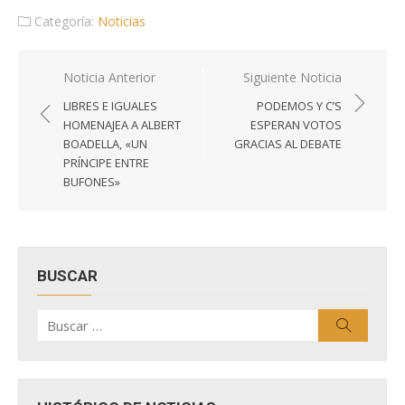
Categoría:
Noticias
Navegación
Noticia Anterior
Siguiente Noticia
de
LIBRES E IGUALES
PODEMOS Y C’S
entradas
HOMENAJEA A ALBERT
ESPERAN VOTOS
BOADELLA, «UN
GRACIAS AL DEBATE
PRÍNCIPE ENTRE
BUFONES»
BUSCAR
Buscar
Buscar
por: