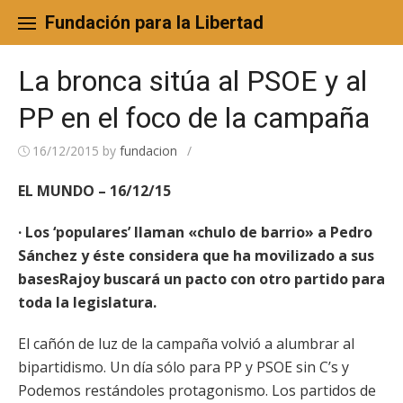
Skip
to
Fundación para la Libertad
content
La bronca sitúa al PSOE y al
PP en el foco de la campaña
16/12/2015
by
fundacion
/
EL MUNDO – 16/12/15
· Los ‘populares’ llaman «chulo de barrio» a Pedro
Sánchez y éste considera que ha movilizado a sus
basesRajoy buscará un pacto con otro partido para
toda la legislatura.
El cañón de luz de la campaña volvió a alumbrar al
bipartidismo. Un día sólo para PP y PSOE sin C’s y
Podemos restándoles protagonismo. Los partidos de