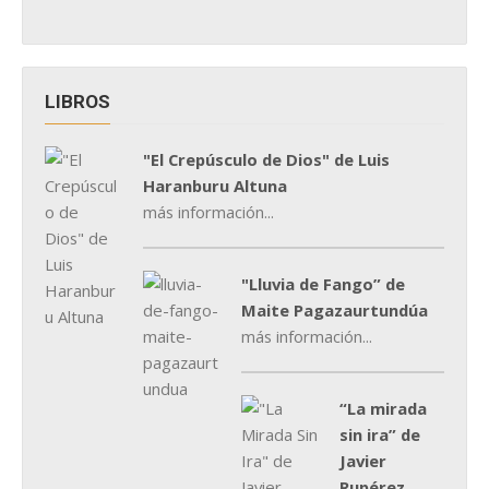
LIBROS
"El Crepúsculo de Dios" de Luis
Haranburu Altuna
más información...
"Lluvia de Fango” de
Maite Pagazaurtundúa
más información...
“La mirada
sin ira” de
Javier
Rupérez