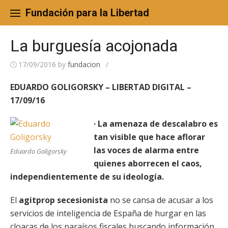
Skip
to
Fundación para la Libertad
content
La burguesía acojonada
17/09/2016
by
fundacion
/
EDUARDO GOLIGORSKY – LIBERTAD DIGITAL –
17/09/16
· La amenaza de descalabro es
tan visible que hace aflorar
las voces de alarma entre
Eduardo Goligorsky
quienes aborrecen el caos,
independientemente de su ideología.
El
agitprop secesionista
no se cansa de acusar a los
servicios de inteligencia de España de hurgar en las
cloacas de los paraísos fiscales buscando información