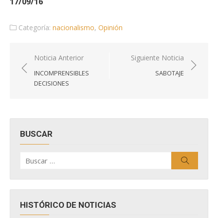
17/09/16
Categoría:
nacionalismo
,
Opinión
Navegación
Noticia Anterior
Siguiente Noticia
de
INCOMPRENSIBLES
SABOTAJE
entradas
DECISIONES
BUSCAR
Buscar
Buscar
por:
HISTÓRICO DE NOTICIAS