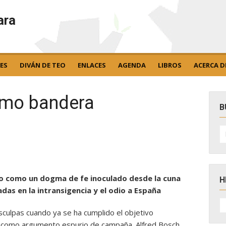
ara
ES
DIVÁN DE TEO
ENLACES
AGENDA
LIBROS
ACERCA D
omo bandera
B
B
po
mo como un dogma de fe inoculado desde la cuna
H
as en la intransigencia y el odio a España
H
D
sculpas cuando ya se ha cumplido el objetivo
N
n como argumento espurio de campaña. Alfred Bosch,