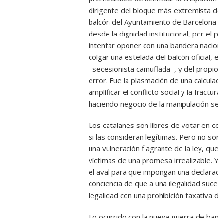
dirigente del bloque más extremista d
balcón del Ayuntamiento de Barcelona 
desde la dignidad institucional, por el
intentar oponer con una bandera nacio
colgar una estelada del balcón oficial,
–secesionista camuflada–, y del propio
error. Fue la plasmación de una calcul
amplificar el conflicto social y la frac
haciendo negocio de la manipulación se
Los catalanes son libres de votar en co
si las consideran legítimas. Pero no son
una vulneración flagrante de la ley, qu
víctimas de una promesa irrealizable.
el aval para que impongan una declaraci
conciencia de que a una ilegalidad suce
legalidad con una prohibición taxativa 
Lo ocurrido con la nueva guerra de ba