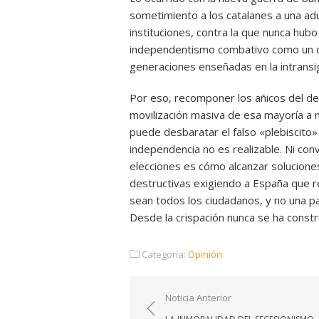
sometimiento a los catalanes a una adul
instituciones, contra la que nunca hubo
independentismo combativo como un d
generaciones enseñadas en la intransig
Por eso, recomponer los añicos del des
movilización masiva de esa mayoría a 
puede desbaratar el falso «plebiscito»
independencia no es realizable. Ni con
elecciones es cómo alcanzar solucione
destructivas exigiendo a España que ren
sean todos los ciudadanos, y no una pa
Desde la crispación nunca se ha constr
Categoría:
Opinión
Navegación
Noticia Anterior
de