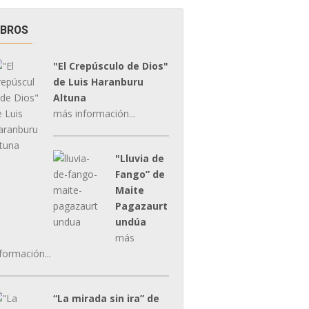
IBROS
"El Crepúsculo de Dios"
de Luis Haranburu
Altuna
más información...
"Lluvia de
Fango” de
Maite
Pagazaurt
undúa
más
formación...
“La mirada sin ira” de