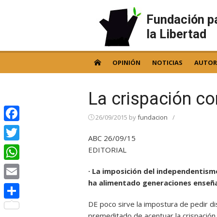
Skip
to
Fundación p
content
la Libertad
OPINIÓN
NOTICIAS
AUTOR
La crispación c
26/09/2015
by
fundacion
/
Facebook
ABC 26/09/15
Twitter
EDITORIAL
WhatsApp
· La imposición del independentis
ha alimentado generaciones enseñad
Email
DE poco sirve la impostura de pedir di
Compartir
premeditado de acentuar la crispació