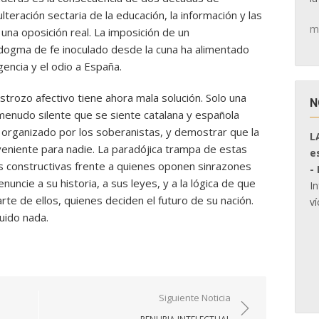
teración sectaria de la educación, la información y las
m
 una oposición real. La imposición de un
ogma de fe inoculado desde la cuna ha alimentado
encia y el odio a España.
trozo afectivo tiene ahora mala solución. Solo una
N
menudo silente que se siente catalana y española
 organizado por los soberanistas, y demostrar que la
L
veniente para nadie. La paradójica trampa de estas
e
s constructivas frente a quienes oponen sinrazones
-
uncie a su historia, a sus leyes, y a la lógica de que
I
rte de ellos, quienes deciden el futuro de su nación.
ví
uido nada.
Siguiente Noticia