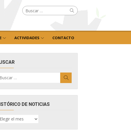
Buscar
Buscar
por:
E
ACTIVIDADES
CONTACTO
USCAR
uscar
Buscar
r:
ISTÓRICO DE NOTICIAS
ISTÓRICO
E
OTICIAS