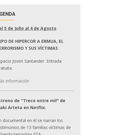
GENDA
el 5 de Julio al 4 de Agosto
XPO DE HIPERCOR A ERMUA, EL
ERRORISMO Y SUS VÍCTIMAS
spacio Joven Santander. Entrada
atuita
ás información
streno de "Trece entre mil" de
ñaki Arteta en Netflix.
n documental en él se narran los
estimonios de 13 familias víctimas de
 banda terrorista ETA.