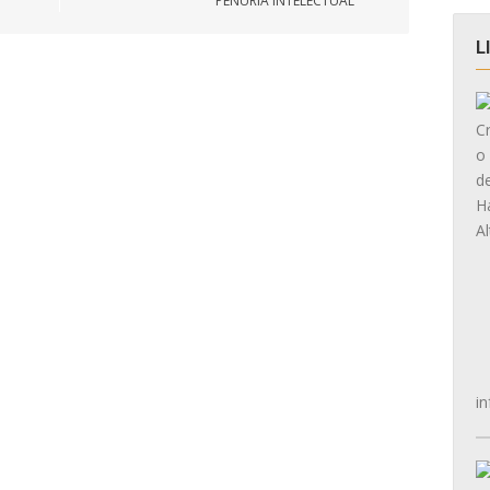
PENURIA INTELECTUAL
L
in