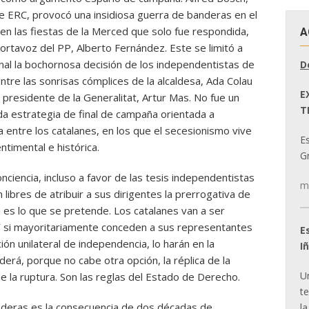
e ERC, provocó una insidiosa guerra de banderas en el
en las fiestas de la Merced que solo fue respondida,
A
 portavoz del PP, Alberto Fernández. Este se limitó a
nal la bochornosa decisión de los independentistas de
D
 entre las sonrisas cómplices de la alcaldesa, Ada Colau
E
 presidente de la Generalitat, Artur Mas. No fue un
T
ada estrategia de final de campaña orientada a
tura entre los catalanes, en los que el secesionismo vive
E
ntimental e histórica.
Gr
nciencia, incluso a favor de las tesis independentistas
m
 libres de atribuir a sus dirigentes la prerrogativa de
e es lo que se pretende. Los catalanes van a ser
 Y si mayoritariamente conceden a sus representantes
E
ón unilateral de independencia, lo harán en la
I
derá, porque no cabe otra opción, la réplica de la
U
de la ruptura. Son las reglas del Estado de Derecho.
t
nderas es la consecuencia de dos décadas de
la