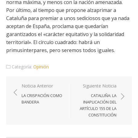
norma máxima, y menos con la nación amenazada.
Por último, al tiempo que propone alzaprimar a
Cataluña para premiar a unos sediciosos que ya nada
aceptan de España, proclama que quedarían
garantizados el «carácter equitativo y la solidaridad
territorial». El círculo cuadrado: habrá un
primusinterpares, pero seremos todos iguales.
Categoría:
Opinión
Navegación
Noticia Anterior
Siguiente Noticia
de
LA CRISPACIÓN COMO
CATALUÑA: LA
entradas
BANDERA
INAPLICACIÓN DEL
ARTÍCULO 155 DE LA
CONSTITUCIÓN