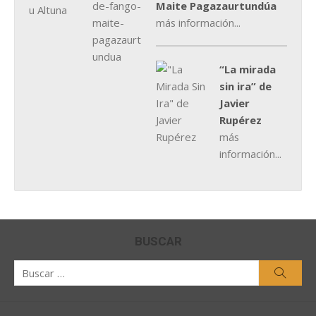
Maite Pagazaurtundúa
más información...
“La mirada
sin ira” de
Javier
Rupérez
más
información...
BUSCAR
Buscar
Busca
por: