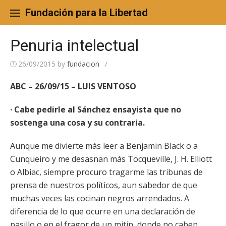
Skip
to
Fundación para la Libertad
content
Penuria intelectual
26/09/2015
by
fundacion
/
ABC – 26/09/15 – LUIS VENTOSO
· Cabe pedirle al Sánchez ensayista que no
sostenga una cosa y su contraria.
Aunque me divierte más leer a Benjamin Black o a
Cunqueiro y me desasnan más Tocqueville, J. H. Elliott
o Albiac, siempre procuro tragarme las tribunas de
prensa de nuestros políticos, aun sabedor de que
muchas veces las cocinan negros arrendados. A
diferencia de lo que ocurre en una declaración de
pasillo o en el fragor de un mitin, donde no caben