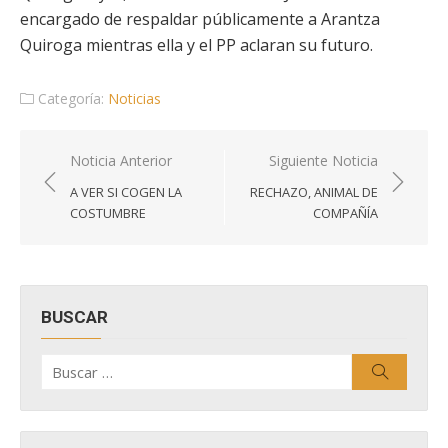
encargado de respaldar públicamente a Arantza
Quiroga mientras ella y el PP aclaran su futuro.
Categoría:
Noticias
Navegación
Noticia Anterior
Siguiente Noticia
de
A VER SI COGEN LA
RECHAZO, ANIMAL DE
entradas
COSTUMBRE
COMPAÑÍA
BUSCAR
Buscar
Buscar
por: