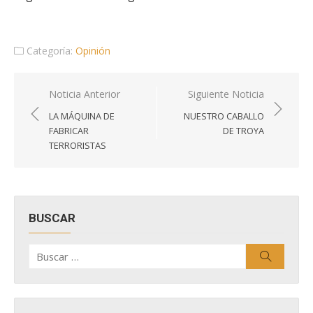
Categoría:
Opinión
Navegación
Noticia Anterior
Siguiente Noticia
de
LA MÁQUINA DE
NUESTRO CABALLO
entradas
FABRICAR
DE TROYA
TERRORISTAS
BUSCAR
Buscar
Buscar
por: