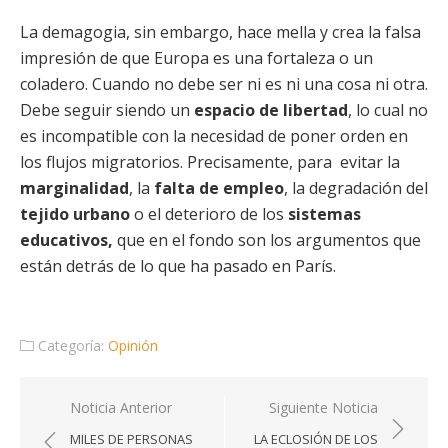
La demagogia, sin embargo, hace mella y crea la falsa
impresión de que Europa es una fortaleza o un
coladero. Cuando no debe ser ni es ni una cosa ni otra.
Debe seguir siendo un
espacio de libertad
, lo cual no
es incompatible con la necesidad de poner orden en
los flujos migratorios. Precisamente, para evitar la
marginalidad
, la
falta de empleo
, la degradación del
tejido urbano
o el deterioro de los
sistemas
educativos,
que en el fondo son los argumentos que
están detrás de lo que ha pasado en París.
Categoría:
Opinión
Navegación
Noticia Anterior
Siguiente Noticia
de
MILES DE PERSONAS
LA ECLOSIÓN DE LOS