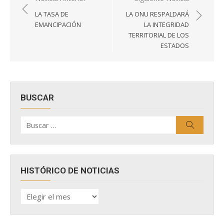
de
LA TASA DE
LA ONU RESPALDARÁ
entradas
EMANCIPACIÓN
LA INTEGRIDAD
TERRITORIAL DE LOS
ESTADOS
BUSCAR
Buscar
Buscar
por:
HISTÓRICO DE NOTICIAS
HISTÓRICO
DE
NOTICIAS