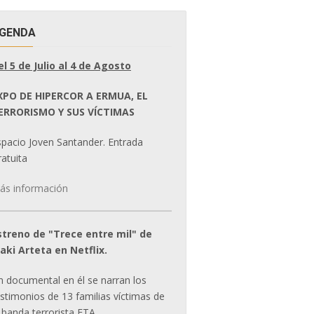
GENDA
el 5 de Julio al 4 de Agosto
XPO DE HIPERCOR A ERMUA, EL
ERRORISMO Y SUS VÍCTIMAS
spacio Joven Santander. Entrada
atuita
ás información
streno de "Trece entre mil" de
ñaki Arteta en Netflix.
n documental en él se narran los
estimonios de 13 familias víctimas de
 banda terrorista ETA.