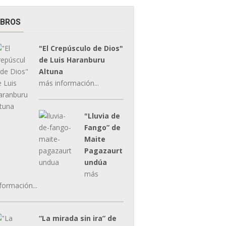
IBROS
"El Crepúsculo de Dios"
de Luis Haranburu
Altuna
más información...
"Lluvia de
Fango” de
Maite
Pagazaurt
undúa
más
formación...
“La mirada sin ira” de