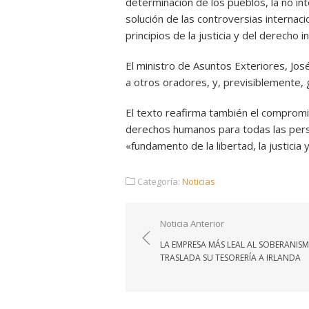
determinación de los pueblos, la no in
solución de las controversias internac
principios de la justicia y del derecho i
El ministro de Asuntos Exteriores, Jos
a otros oradores, y, previsiblemente, gl
El texto reafirma también el comprom
derechos humanos para todas las perso
«fundamento de la libertad, la justicia y
Categoría:
Noticias
Navegación
Noticia Anterior
de
LA EMPRESA MÁS LEAL AL SOBERANIS
entradas
TRASLADA SU TESORERÍA A IRLANDA