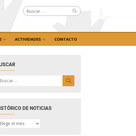
Buscar
Buscar
por:
E
ACTIVIDADES
CONTACTO
USCAR
uscar
Buscar
r:
ISTÓRICO DE NOTICIAS
ISTÓRICO
E
OTICIAS