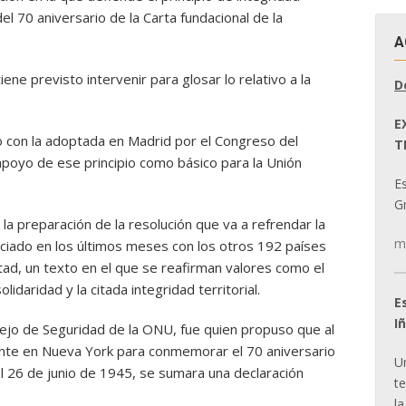
el 70 aniversario de la Carta fundacional de la
A
ene previsto intervenir para glosar lo relativo a la
D
E
po con la adoptada en Madrid por el Congreso del
T
poyo de ese principio como básico para la Unión
E
Gr
la preparación de la resolución que va a refrendar la
m
iado en los últimos meses con los otros 192 países
ltad, un texto en el que se reafirman valores como el
idaridad y la citada integridad territorial.
E
I
ejo de Seguridad de la ONU, fue quien propuso que al
nte en Nueva York para conmemorar el 70 aniversario
U
 el 26 de junio de 1945, se sumara una declaración
t
la