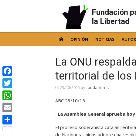
Skip
to
Fundación p
content
la Libertad
OPINIÓN
NOTICIAS
AUTOR
La ONU respaldar
territorial de lo
Facebook
23/10/2015
by
fundacion
/
Twitter
ABC 23/10/15
WhatsApp
· La Asamblea General aprueba hoy
Email
El proceso soberanista catalán recibi
Compartir
de Naciones Unidas adopte una resoluci