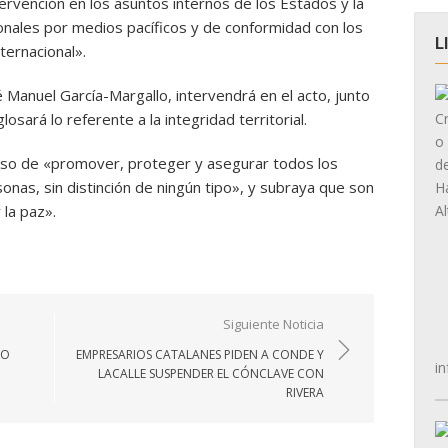
tervención en los asuntos internos de los Estados y la
ionales por medios pacíficos y de conformidad con los
L
nternacional».
é Manuel García-Margallo, intervendrá en el acto, junto
osará lo referente a la integridad territorial.
iso de «promover, proteger y asegurar todos los
nas, sin distinción de ningún tipo», y subraya que son
 la paz».
Siguiente Noticia
MO
EMPRESARIOS CATALANES PIDEN A CONDE Y
in
LACALLE SUSPENDER EL CÓNCLAVE CON
RIVERA