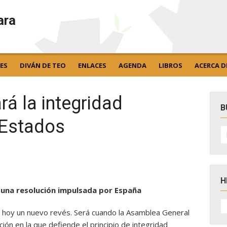
ara
ES
DIVÁN DE TEO
ENLACES
AGENDA
LIBROS
ACERCA D
á la integridad
B
s Estados
B
po
H
 una resolución impulsada por España
H
D
rá hoy un nuevo revés. Será cuando la Asamblea General
N
ón en la que defiende el principio de integridad