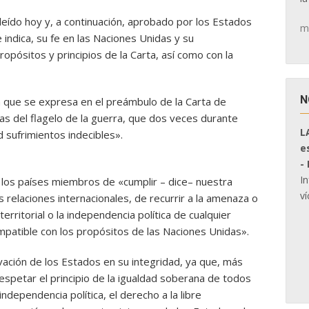
 leído hoy y, a continuación, aprobado por los Estados
m
indica, su fe en las Naciones Unidas y su
pósitos y principios de la Carta, así como con la
N
n que se expresa en el preámbulo de la Carta de
as del flagelo de la guerra, que dos veces durante
L
d sufrimientos indecibles».
e
-
I
los países miembros de «cumplir – dice– nuestra
ví
 relaciones internacionales, de recurrir a la amenaza o
territorial o la independencia política de cualquier
mpatible con los propósitos de las Naciones Unidas».
vación de los Estados en su integridad, ya que, más
espetar el principio de la igualdad soberana de todos
 independencia política, el derecho a la libre