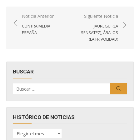
Navegación
Noticia Anterior
Siguiente Noticia
de
CONTRA MEDIA
JÁUREGUI (LA
entradas
ESPAÑA
SENSATEZ), ÁBALOS
(LA FRIVOLIDAD)
BUSCAR
Buscar
Buscar
por:
HISTÓRICO DE NOTICIAS
HISTÓRICO
DE
NOTICIAS