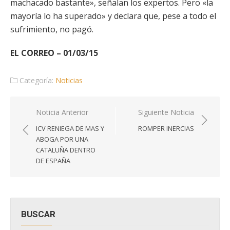
machacado bastante», señalan los expertos. Pero «la
mayoría lo ha superado» y declara que, pese a todo el
sufrimiento, no pagó.
EL CORREO – 01/03/15
Categoría:
Noticias
Navegación
Noticia Anterior
Siguiente Noticia
de
ICV RENIEGA DE MAS Y
ROMPER INERCIAS
entradas
ABOGA POR UNA
CATALUÑA DENTRO
DE ESPAÑA
BUSCAR