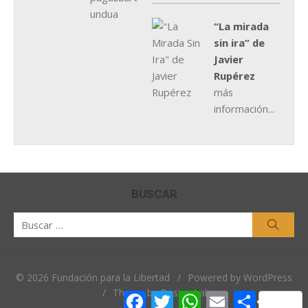
“La mirada
sin ira” de
Javier
Rupérez
más
información...
BUSCAR
Buscar
Busca
por:
© 2026 Fundación para la Libertad
/
Powered by WordPress
/
Theme by Design Lab
Facebook
Twitter
WhatsApp
Email
Comparti