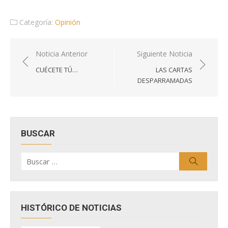
Categoría:
Opinión
Navegación
Noticia Anterior
Siguiente Noticia
de
CUÉCETE TÚ…
LAS CARTAS
entradas
DESPARRAMADAS
BUSCAR
Buscar
Buscar
por:
HISTÓRICO DE NOTICIAS