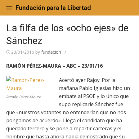
Skip
to
Fundación para la Libertad
content
La filfa de los «ocho ejes» de
Sánchez
23/01/2016
by
fundacion
/
RAMÓN PÉREZ-MAURA – ABC – 23/01/16
Acertó ayer Rajoy. Por la
mañana Pablo Iglesias hizo un
embate al PSOE y lo único que
Ramón Pérez-Maura
supo replicarle Sánchez fue
que «nuestros votantes no entenderían que no nos
pongamos de acuerdo». Llega el candidato que ha
quedado tercero y se pone a repartir carteras y el
hombre que hasta ahora había demostrado que su