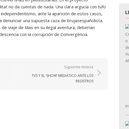
itat no da cuentas de nada. Una clara argucia con tufo
L
l independentismo, ante la aparición de estos casos,
 a denunciar una supuesta caza de brujasespañolista.
e viaje de Mas en su ilegal aventura, deberían
ndescencia con la corrupción de Convergència.
Siguiente Noticia
TV3 Y EL ‘SHOW’ MEDIÁTICO ANTE LOS
REGISTROS
in