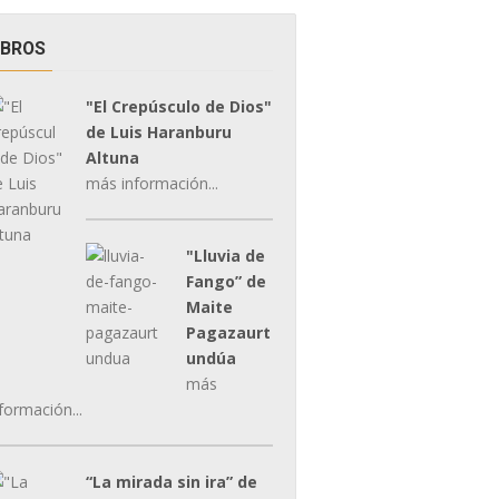
IBROS
"El Crepúsculo de Dios"
de Luis Haranburu
Altuna
más información...
"Lluvia de
Fango” de
Maite
Pagazaurt
undúa
más
formación...
“La mirada sin ira” de