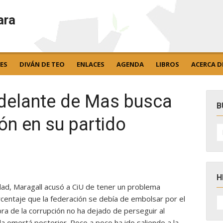
ara
ES
DIVÁN DE TEO
ENLACES
AGENDA
LIBROS
ACERCA D
adelante de Mas busca
B
ión en su partido
B
po
H
dad, Maragall acusó a CiU de tener un problema
H
rcentaje que la federación se debía de embolsar por el
D
ra de la corrupción no ha dejado de perseguir al
N
la omertá posterior. Poco a poco ha ido saliendo a la