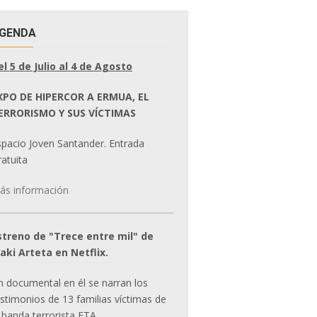
GENDA
el 5 de Julio al 4 de Agosto
XPO DE HIPERCOR A ERMUA, EL
ERRORISMO Y SUS VÍCTIMAS
spacio Joven Santander. Entrada
atuita
ás información
streno de "Trece entre mil" de
ñaki Arteta en Netflix.
n documental en él se narran los
estimonios de 13 familias víctimas de
 banda terrorista ETA.