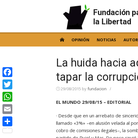
Skip
to
Fundación p
content
la Libertad
OPINIÓN
NOTICIAS
AUTOR
La huida hacia 
tapar la corrupc
Facebook
29/08/2015
by
fundacion
/
Twitter
EL MUNDO 29/08/15 – EDITORIAL
WhatsApp
· Desde que en un arrebato de sinceri
Email
llamado «3%» –en alusión velada al po
cobro de comisiones ilegales–, la somb
Compartir
partido de Pujol y Mas. De poco sirvió 