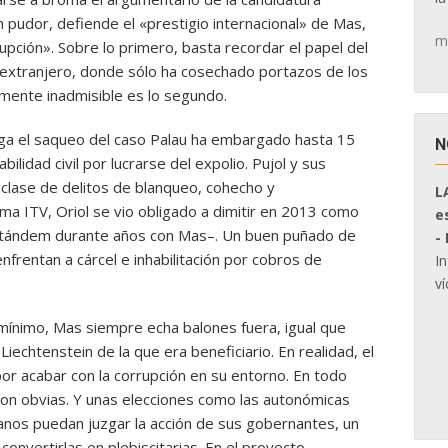
Sin pudor, defiende el «prestigio internacional» de Mas,
m
rupción». Sobre lo primero, basta recordar el papel del
l extranjero, donde sólo ha cosechado portazos de los
lmente inadmisible es lo segundo.
ga el saqueo del caso Palau ha embargado hasta 15
N
idad civil por lucrarse del expolio. Pujol y sus
clase de delitos de blanqueo, cohecho y
L
trama ITV, Oriol se vio obligado a dimitir en 2013 como
e
r tándem durante años con Mas–. Un buen puñado de
-
enfrentan a cárcel e inhabilitación por cobros de
I
ví
ínimo, Mas siempre echa balones fuera, igual que
Liechtenstein de la que era beneficiario. En realidad, el
or acabar con la corrupción en su entorno. En todo
son obvias. Y unas elecciones como las autonómicas
anos puedan juzgar la acción de sus gobernantes, un
onvertirlas en plebiscitarias. En el proyecto