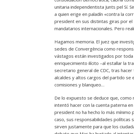
unitaria independentista Junts pel Sí. 
a quien erige en paladín «contra la cor
president en sus distintas giras por e
mandatarios internacionales. Pero rea
Hagamos memoria. El juez que investi
sedes de Convergència como responsabil
vástagos están investigados por toda 
enriquecimiento ilícito –al estallar la 
secretario general de CDC, tras hace
alcaldes y altos cargos del partido se 
comisiones y blanqueo…
De lo expuesto se deduce que, como m
intentó hacer con la cuenta paterna en 
president no ha hecho lo más mínimo p
caso, sus responsabilidades políticas 
sirven justamente para que los ciudad
debate que Mas ha hurtado al intentar c