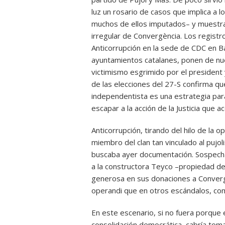
luz un rosario de casos que implica a 
muchos de ellos imputados– y muestra u
irregular de Convergència. Los registros
Anticorrupción en la sede de CDC en B
ayuntamientos catalanes, ponen de nuev
victimismo esgrimido por el president 
de las elecciones del 27-S confirma qu
independentista es una estrategia para
escapar a la acción de la Justicia que ac
Anticorrupción, tirando del hilo de la 
miembro del clan tan vinculado al pujo
buscaba ayer documentación. Sospecha
a la constructora Teyco –propiedad de
generosa en sus donaciones a Converg
operandi que en otros escándalos, com
En este escenario, si no fuera porque
consolidación democrática, cabría tom