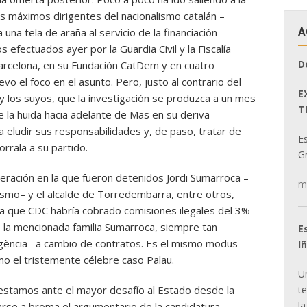
los máximos dirigentes del nacionalismo catalán –
A
na tela de araña al servicio de la financiación
 efectuados ayer por la Guardia Civil y la Fiscalía
D
arcelona, en su Fundación CatDem y en cuatro
o el foco en el asunto. Pero, justo al contrario del
E
y los suyos, que la investigación se produzca a un mes
T
e la huida hacia adelante de Mas en su deriva
 eludir sus responsabilidades y, de paso, tratar de
E
orrala a su partido.
Gr
operación en la que fueron detenidos Jordi Sumarroca –
m
lismo– y el alcalde de Torredembarra, entre otros,
 que CDC habría cobrado comisiones ilegales del 3%
 la mencionada familia Sumarroca, siempre tan
E
ència– a cambio de contratos. Es el mismo modus
I
o el tristemente célebre caso Palau.
U
t
 estamos ante el mayor desafío al Estado desde la
la
arse a broma el argumentario de la candidatura