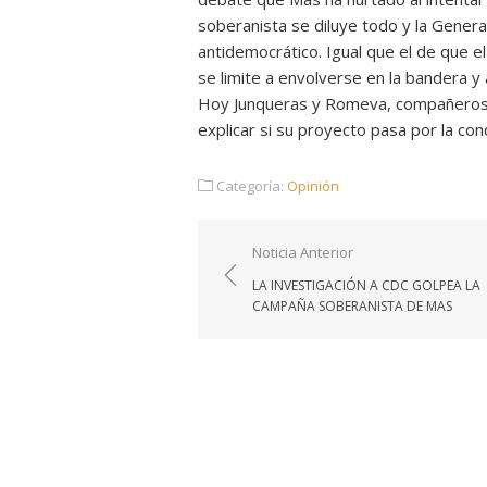
soberanista se diluye todo y la General
antidemocrático. Igual que el de que e
se limite a envolverse en la bandera y
Hoy Junqueras y Romeva, compañeros d
explicar si su proyecto pasa por la co
Categoría:
Opinión
Navegación
Noticia Anterior
de
LA INVESTIGACIÓN A CDC GOLPEA LA
entradas
CAMPAÑA SOBERANISTA DE MAS