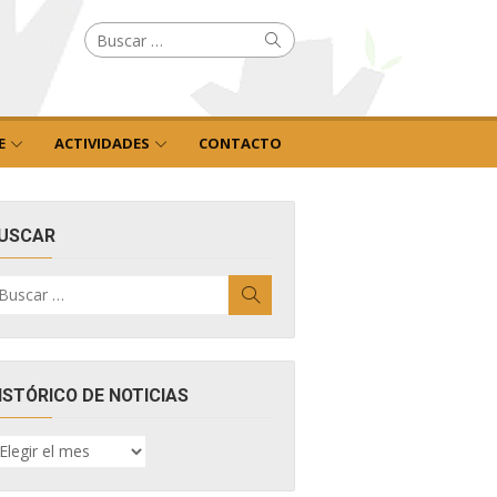
Buscar
Buscar
por:
E
ACTIVIDADES
CONTACTO
USCAR
uscar
Buscar
r:
ISTÓRICO DE NOTICIAS
ISTÓRICO
E
OTICIAS