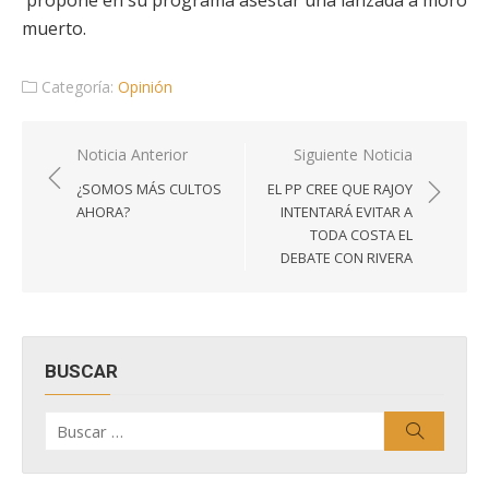
propone en su programa asestar una lanzada a moro
muerto.
Categoría:
Opinión
Navegación
Noticia Anterior
Siguiente Noticia
de
¿SOMOS MÁS CULTOS
EL PP CREE QUE RAJOY
entradas
AHORA?
INTENTARÁ EVITAR A
TODA COSTA EL
DEBATE CON RIVERA
BUSCAR
Buscar
Buscar
por: