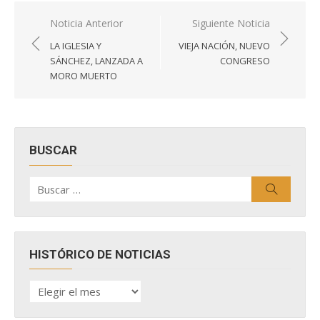
Navegación
Noticia Anterior
Siguiente Noticia
de
LA IGLESIA Y
VIEJA NACIÓN, NUEVO
entradas
SÁNCHEZ, LANZADA A
CONGRESO
MORO MUERTO
BUSCAR
Buscar
Buscar
por:
HISTÓRICO DE NOTICIAS
HISTÓRICO
DE
NOTICIAS