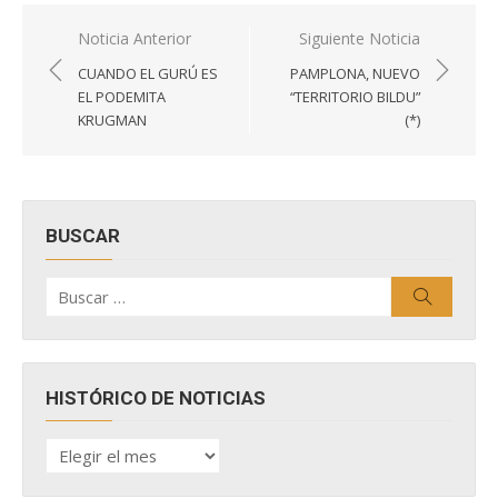
Navegación
Noticia Anterior
Siguiente Noticia
de
CUANDO EL GURÚ ES
PAMPLONA, NUEVO
entradas
EL PODEMITA
“TERRITORIO BILDU”
KRUGMAN
(*)
BUSCAR
Buscar
Buscar
por:
HISTÓRICO DE NOTICIAS
HISTÓRICO
DE
NOTICIAS