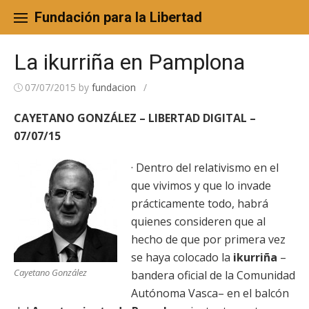
Skip
to
Fundación para la Libertad
content
La ikurriña en Pamplona
07/07/2015
by
fundacion
/
CAYETANO GONZÁLEZ – LIBERTAD DIGITAL –
07/07/15
· Dentro del relativismo en el
que vivimos y que lo invade
prácticamente todo, habrá
quienes consideren que al
hecho de que por primera vez
se haya colocado la
ikurriña
–
Cayetano González
bandera oficial de la Comunidad
Autónoma Vasca– en el balcón