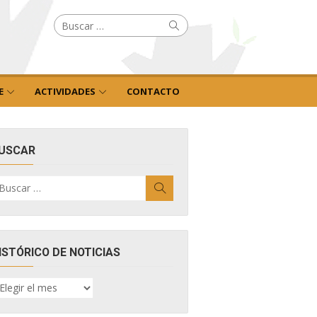
Buscar
Buscar
por:
E
ACTIVIDADES
CONTACTO
USCAR
uscar
Buscar
r:
ISTÓRICO DE NOTICIAS
ISTÓRICO
E
OTICIAS