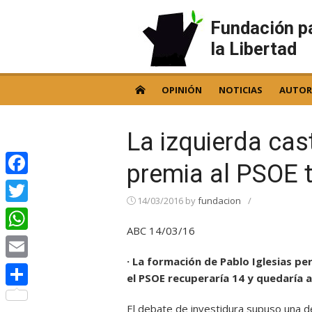
Skip
to
Fundación p
content
la Libertad
OPINIÓN
NOTICIAS
AUTOR
La izquierda ca
premia al PSOE t
Facebook
14/03/2016
by
fundacion
/
Twitter
ABC 14/03/16
WhatsApp
· La formación de Pablo Iglesias p
Email
el PSOE recuperaría 14 y quedaría a
Compartir
El debate de investidura supuso una de