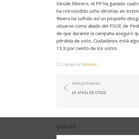
Desde febrero, el PP ha ganado cuatr
ha retrocedido ocho décimas en estimac
Rivera ha sufrido así un pequeño desga
situarse como aliado del PSOE de Pedr
de que durante la campaña aseguró que
pérdida de voto, Ciudadanos está alg
13,9 por ciento de los votos.
Categoría:
Noticias
Navegación
Noticia Anterior
de
LA «PAZ» DE OTEGI
entradas
BUSCAR
Buscar