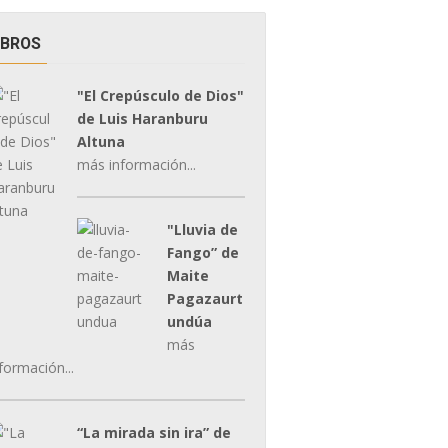
IBROS
"El Crepúsculo de Dios"
de Luis Haranburu
Altuna
más información...
"Lluvia de
Fango” de
Maite
Pagazaurt
undúa
más
formación...
“La mirada sin ira” de