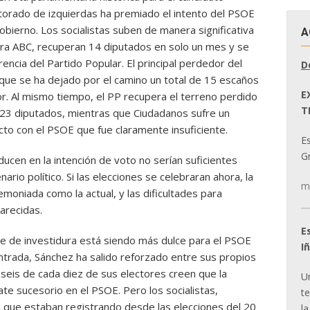
ctorado de izquierdas ha premiado el intento del PSOE
bierno. Los socialistas suben de manera significativa
A
ra ABC, recuperan 14 diputados en solo un mes y se
rencia del Partido Popular. El principal perdedor del
D
que se ha dejado por el camino un total de 15 escaños
E
r. Al mismo tiempo, el PP recupera el terreno perdido
T
 123 diputados, mientras que Ciudadanos sufre un
to con el PSOE que fue claramente insuficiente.
E
Gr
ducen en la intención de voto no serían suficientes
nario político. Si las elecciones se celebraran ahora, la
m
emoniada como la actual, y las dificultades para
arecidas.
E
e de investidura está siendo más dulce para el PSOE
I
entrada, Sánchez ha salido reforzado entre sus propios
seis de cada diez de sus electores creen que la
U
bate sucesorio en el PSOE. Pero los socialistas,
t
a que estaban registrando desde las elecciones del 20
la