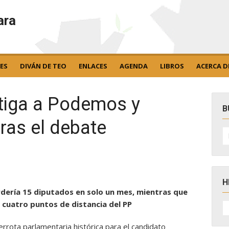
ara
ES
DIVÁN DE TEO
ENLACES
AGENDA
LIBROS
ACERCA D
stiga a Podemos y
B
ras el debate
B
po
H
erdería 15 diputados en solo un mes, mientras que
H
 cuatro puntos de distancia del PP
D
N
rrota parlamentaria histórica para el candidato