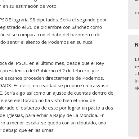
 en su estimación de voto.
m
l PSOE lograría 98 diputados. Sería el segundo peor
 registrado el 20 de diciembre con Sánchez como
ión si se compara con el dato del barómetro de
do sentir el aliento de Podemos en su nuca.
N
L
lítica del PSOE en el último mes, desde que el Rey
e
presidencia del Gobierno el 2 de febrero, y le
-
tos escaños proceden directamente de Podemos,
I
AD3. Es decir, en realidad se produce un trasvase
ví
. Sería algo así como un ajuste de cuentas dentro de
e ese electorado no ha visto bien el «no» de
orado el esfuerzo de este por lograr un pacto a dos
de Iglesias, para echar a Rajoy de La Moncloa. En
ero a menor escala: se queda con un diputado, uno
 debajo que en las urnas.