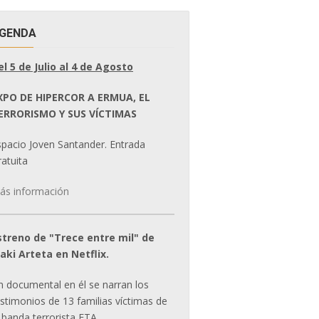
GENDA
el 5 de Julio al 4 de Agosto
XPO DE HIPERCOR A ERMUA, EL
ERRORISMO Y SUS VÍCTIMAS
spacio Joven Santander. Entrada
atuita
ás información
streno de "Trece entre mil" de
ñaki Arteta en Netflix.
n documental en él se narran los
estimonios de 13 familias víctimas de
 banda terrorista ETA.