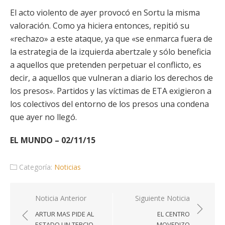
El acto violento de ayer provocó en Sortu la misma
valoración. Como ya hiciera entonces, repitió su
«rechazo» a este ataque, ya que «se enmarca fuera de
la estrategia de la izquierda abertzale y sólo beneficia
a aquellos que pretenden perpetuar el conflicto, es
decir, a aquellos que vulneran a diario los derechos de
los presos». Partidos y las víctimas de ETA exigieron a
los colectivos del entorno de los presos una condena
que ayer no llegó.
EL MUNDO – 02/11/15
Categoría:
Noticias
Navegación
Noticia Anterior
Siguiente Noticia
de
ARTUR MAS PIDE AL
EL CENTRO
entradas
ESTADO UN TERCIO
MOVEDIZO