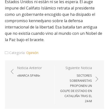
Estados Unidos ni están ni se les espera. El auge
impune del Califato Islámico retrata al presidente
como un gobernante encogido que ha disipado el
compromiso kennedyano sobre la defensa
internacional de la libertad. Esa batalla tan antigua
que no existía cuando vino al mundo con un Nobel de
la Paz bajo el bracete.
Categoría:
Opinión
Navegación
Noticia Anterior
Siguiente Noticia
de
«MARCA SPAIN»
SECTORES
entradas
SOBERANISTAS
PROPONEN UN
GOLPE DE ESTADO EN
CATALUÑA TRAS EL
24-M