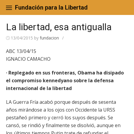
Skip
to
Fundación para la Libertad
content
La libertad, esa antigualla
13/04/2015
by
fundacion
/
ABC 13/04/15
IGNACIO CAMACHO
· Replegado en sus fronteras, Obama ha disipado
el compromiso kennedyano sobre la defensa
internacional de la libertad
LA Guerra Fría acabó porque después de sesenta
años mirándose a los ojos con Occidente la URSS
pestañeó primero y cerró los suyos después. Se
cansó, se rindió y finalmente se disolvió, aunque en
los últimos tiempos Putin trate de refundar el