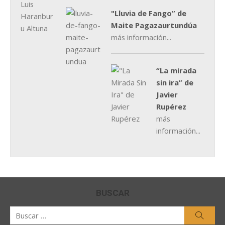
"Lluvia de Fango” de
Maite Pagazaurtundúa
más información...
“La mirada
sin ira” de
Javier
Rupérez
más
información...
BUSCAR
Buscar
Busca
por: