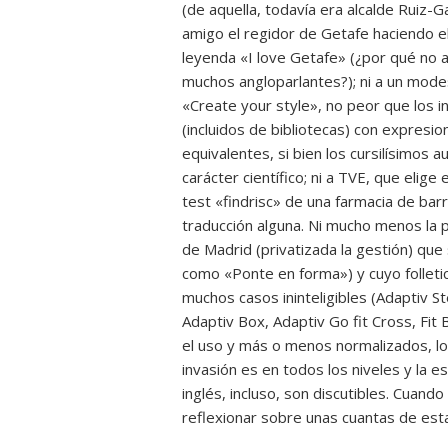
(de aquella, todavía era alcalde Ruiz-Ga
amigo el regidor de Getafe haciendo el
leyenda «I love Getafe» (¿por qué no
muchos angloparlantes?); ni a un modes
«Create your style», no peor que los 
(incluidos de bibliotecas) con expresio
equivalentes, si bien los cursilísimos
carácter científico; ni a TVE, que elige
test «findrisc» de una farmacia de barri
traducción alguna. Ni mucho menos la 
de Madrid (privatizada la gestión) que 
como «Ponte en forma») y cuyo follet
muchos casos ininteligibles (Adaptiv St
Adaptiv Box, Adaptiv Go fit Cross, Fit
el uso y más o menos normalizados, lo 
invasión es en todos los niveles y la
inglés, incluso, son discutibles. Cuand
reflexionar sobre unas cuantas de est