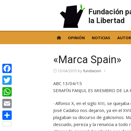
Skip
to
Fundación p
content
la Libertad
OPINIÓN
NOTICIAS
AUTOR
«Marca Spain»
13/04/2015
by
fundacion
/
Facebook
ABC 13/04/15
Twitter
SERAFÍN FANJUL ES MIEMBRO DE LA 
WhatsApp
· Alfonso X, en el siglo XIII, se quejaba
José Cadalso nos dejaron, ya en el XVII
Email
plagaban su discurso de galicismos. M
descuido, pereza y la renuncia a todo
Compartir