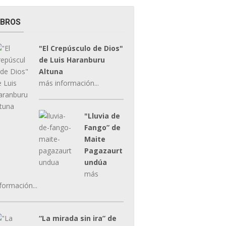
IBROS
"El Crepúsculo de Dios"
de Luis Haranburu
Altuna
más información...
"Lluvia de
Fango” de
Maite
Pagazaurt
undúa
más
formación...
“La mirada sin ira” de