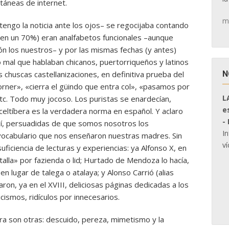
ltáneas de internet.
m
engo la noticia ante los ojos– se regocijaba contando
(en un 70%) eran analfabetos funcionales –aunque
n los nuestros– y por las mismas fechas (y antes)
lo mal que hablaban chicanos, puertorriqueños y latinos
N
 chuscas castellanizaciones, en definitiva prueba del
corner», «cierra el güindo que entra col», «pasamos por
L
c. Todo muy jocoso. Los puristas se enardecían,
e
celtíbera es la verdadera norma en español. Y aclaro
-
í, persuadidas de que somos nosotros los
I
vocabulario que nos enseñaron nuestras madres. Sin
ví
ficiencia de lecturas y experiencias: ya Alfonso X, en
atalla» por fazienda o lid; Hurtado de Mendoza lo hacía,
 en lugar de talega o atalaya; y Alonso Carrió (alias
ron, ya en el XVIII, deliciosas páginas dedicadas a los
cismos, ridículos por innecesarios.
a son otras: descuido, pereza, mimetismo y la