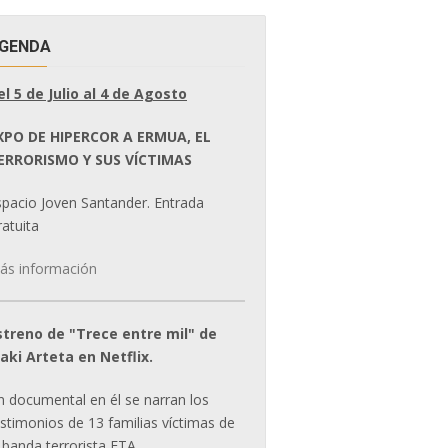
GENDA
el 5 de Julio al 4 de Agosto
XPO DE HIPERCOR A ERMUA, EL
ERRORISMO Y SUS VÍCTIMAS
spacio Joven Santander. Entrada
atuita
ás información
streno de "Trece entre mil" de
ñaki Arteta en Netflix.
n documental en él se narran los
estimonios de 13 familias víctimas de
 banda terrorista ETA.