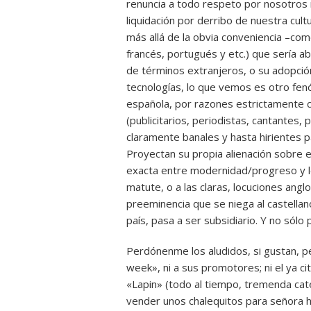
renuncia a todo respeto por nosotros
liquidación por derribo de nuestra cult
más allá de la obvia conveniencia –com
francés, portugués y etc.) que sería a
de términos extranjeros, o su adopción
tecnologías, lo que vemos es otro fen
española, por razones estrictamente c
(publicitarios, periodistas, cantantes, 
claramente banales y hasta hirientes p
Proyectan su propia alienación sobre 
exacta entre modernidad/progreso y le
matute, o a las claras, locuciones angl
preeminencia que se niega al castella
país, pasa a ser subsidiario. Y no sólo 
Perdónenme los aludidos, si gustan, 
week», ni a sus promotores; ni el ya ci
«Lapin» (todo al tiempo, tremenda ca
vender unos chalequitos para señora h