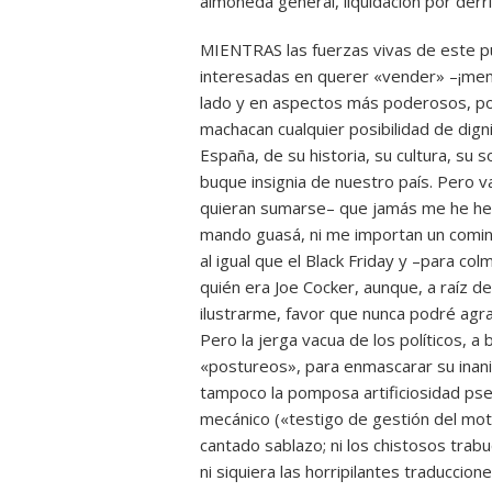
almoneda general, liquidación por derri
MIENTRAS las fuerzas vivas de este p
interesadas en querer «vender» –¡men
lado y en aspectos más poderosos, por
machacan cualquier posibilidad de dign
España, de su historia, su cultura, su 
buque insignia de nuestro país. Pero 
quieran sumarse– que jamás me he hecho
mando guasá, ni me importan un comino
al igual que el Black Friday y –para co
quién era Joe Cocker, aunque, a raíz d
ilustrarme, favor que nunca podré agra
Pero la jerga vacua de los políticos,
«postureos», para enmascarar su inan
tampoco la pomposa artificiosidad pse
mecánico («testigo de gestión del motor
cantado sablazo; ni los chistosos trabu
ni siquiera las horripilantes traducci