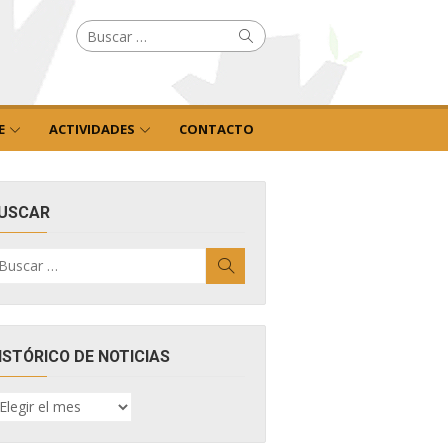
Buscar
Buscar
por:
E
ACTIVIDADES
CONTACTO
USCAR
uscar
Buscar
r:
ISTÓRICO DE NOTICIAS
ISTÓRICO
E
OTICIAS