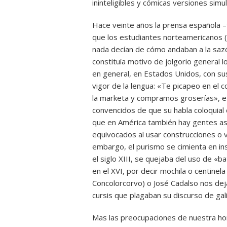
ininteligibles y cómicas versiones simu
Hace veinte años la prensa española –t
que los estudiantes norteamericanos 
nada decían de cómo andaban a la sazó
constituía motivo de jolgorio general 
en general, en Estados Unidos, con sus
vigor de la lengua: «Te picapeo en el 
la marketa y compramos groserías», et
convencidos de que su habla coloquial 
que en América también hay gentes as
equivocados al usar construcciones o 
embargo, el purismo se cimienta en insu
el siglo XIII, se quejaba del uso de «b
en el XVI, por decir mochila o centinela
Concolorcorvo) o José Cadalso nos deja
cursis que plagaban su discurso de gali
Mas las preocupaciones de nuestra hor