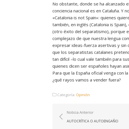
No obstante, donde se ha alcanzado el
conciencia nacional es en Cataluña. Y 
«Catalonia is not Spain»: quienes quie
también, en inglés (Catalonia is Spain
(otro éxito del separatismo), porque e
complejazo de que nuestra lengua com
expresar ideas-fuerza asertivas y sin 
que los separatistas catalanes pretend
tan difícil –lo cual vale también para
quienes dicen ser españoles hayan asim
Para que la España oficial venga con 
¿qué rayos vamos a vender fuera?
Categoría:
Opinión
Navegación
Noticia Anterior
de
AUTOCRÍTICA O AUTOENGAÑO
entradas