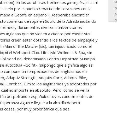
llardón) en los autobuses berlineses ¡en inglés!; ni a mi
 canelo por el pueblo repartiendo corazones con la
 amaba a Getafe en español?, ¿esperaba encontrar
to comercio de ropa en Sotillo de la Adrada incitando
informes y documentos diversos universitarios
nes inglesas que no vienen a cuento por existir sus
 autores creen estar dotando a los textos de empaque y
 el «Man of the Match» (sic), tan injustificado como el
o; ni el Wellsport Club. Lifestyle Wellness & Spa, sin
publicidad del denominado Centro Deportivo Municipal
se autotitula «Go fit» (supongo que significa algo así
ico compone un rompecabezas de anglicismos en
ep, Adaptiv Strength, Adaptiv Core, Adaptiv Bike,
 Ball, Corebar). Omito los anglicismos ya adoptados por
cual no importa en absoluto. Pero, como se ve, la
 están perpetrando españoles cuyos conocimientos de
o Esperanza Aguirre llegue a la alcaldía deberá
as cosas, por muy probritánica que sea.