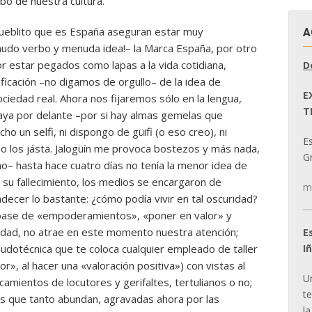
bo de nuestra cultura.
ueblito que es España aseguran estar muy
A
udo verbo y menuda idea!– la Marca España, por otro
 estar pegados como lapas a la vida cotidiana,
D
ificación –no digamos de orgullo– de la idea de
E
sociedad real. Ahora nos fijaremos sólo en la lengua,
T
vaya por delante –por si hay almas gemelas que
 un selfi, ni dispongo de güifi (o eso creo), ni
E
 los jásta. Jalogüín me provoca bostezos y más nada,
Gr
lmo– hasta hace cuatro días no tenía la menor idea de
e su fallecimiento, los medios se encargaron de
m
decer lo bastante: ¿cómo podía vivir en tal oscuridad?
 a base de «empoderamientos», «poner en valor» y
idad, no atrae en este momento nuestra atención;
E
I
udotécnica que te coloca cualquier empleado de taller
», al hacer una «valoración positiva») con vistas al
U
camientos de locutores y gerifaltes, tertulianos o no;
t
ones que tanto abundan, agravadas ahora por las
la