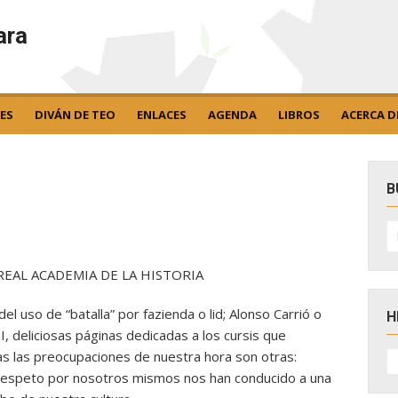
ara
ES
DIVÁN DE TEO
ENLACES
AGENDA
LIBROS
ACERCA D
B
B
po
REAL ACADEMIA DE LA HISTORIA
 del uso de “batalla” por fazienda o lid; Alonso Carrió o
H
I, deliciosas páginas dedicadas a los cursis que
H
as las preocupaciones de nuestra hora son otras:
D
 respeto por nosotros mismos nos han conducido a una
N