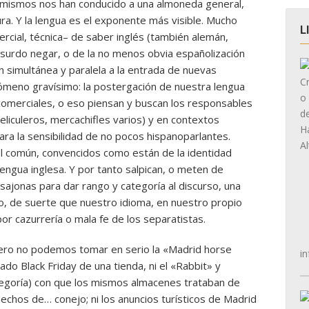
 mismos nos han conducido a una almoneda general,
ura. Y la lengua es el exponente más visible. Mucho
L
ercial, técnica– de saber inglés (también alemán,
bsurdo negar, o de la no menos obvia españolización
 simultánea y paralela a la entrada de nuevas
ómeno gravísimo: la postergación de nuestra lengua
omerciales, o eso piensan y buscan los responsables
peliculeros, mercachifles varios) y en contextos
ara la sensibilidad de no pocos hispanoparlantes.
el común, convencidos como están de la identidad
ngua inglesa. Y por tanto salpican, o meten de
osajonas para dar rango y categoría al discurso, una
no, de suerte que nuestro idioma, en nuestro propio
por cazurrería o mala fe de los separatistas.
pero no podemos tomar en serio la «Madrid horse
in
tado Black Friday de una tienda, ni el «Rabbit» y
tegoría) con que los mismos almacenes trataban de
echos de… conejo; ni los anuncios turísticos de Madrid