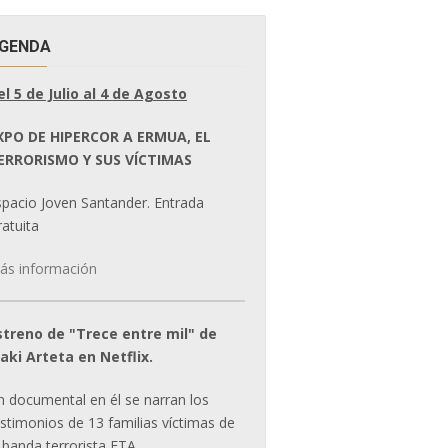
GENDA
el 5 de Julio al 4 de Agosto
XPO DE HIPERCOR A ERMUA, EL
ERRORISMO Y SUS VÍCTIMAS
spacio Joven Santander. Entrada
atuita
ás información
streno de "Trece entre mil" de
ñaki Arteta en Netflix.
n documental en él se narran los
estimonios de 13 familias víctimas de
 banda terrorista ETA.