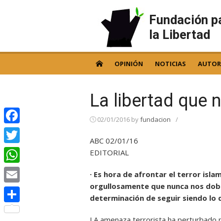
Skip
to
Fundación p
content
la Libertad
OPINIÓN
NOTICIAS
AUTOR
La libertad que 
02/01/2016
by
fundacion
/
Facebook
ABC 02/01/16
Twitter
EDITORIAL
WhatsApp
· Es hora de afrontar el terror isl
orgullosamente que nunca nos dob
Email
determinación de seguir siendo lo 
Compartir
LA amenaza terrorista ha perturbado p