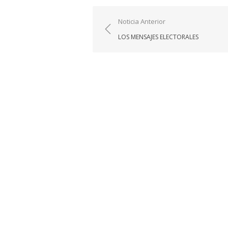
Navegación
Noticia Anterior
de
LOS MENSAJES ELECTORALES
entradas