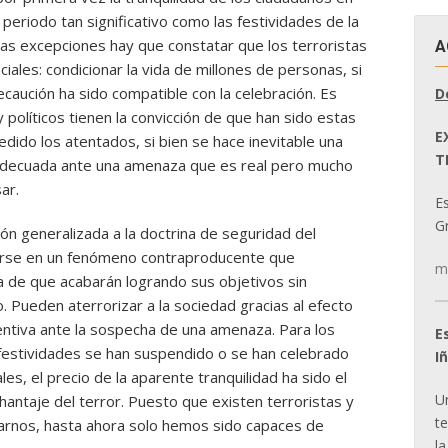
periodo tan significativo como las festividades de la
das excepciones hay que constatar que los terroristas
A
iales: condicionar la vida de millones de personas, si
ecaución ha sido compatible con la celebración. Es
D
y políticos tienen la convicción de que han sido estas
E
ido los atentados, si bien se hace inevitable una
T
n adecuada ante una amenaza que es real pero mucho
ar.
E
Gr
ión generalizada a la doctrina de seguridad del
tirse en un fenómeno contraproducente que
m
za de que acabarán logrando sus objetivos sin
 Pueden aterrorizar a la sociedad gracias al efecto
entiva ante la sospecha de una amenaza. Para los
E
 festividades se han suspendido o se han celebrado
I
s, el precio de la aparente tranquilidad ha sido el
U
hantaje del terror. Puesto que existen terroristas y
t
rnos, hasta ahora solo hemos sido capaces de
la