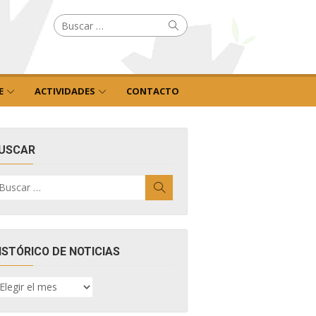
Buscar
Buscar
por:
E
ACTIVIDADES
CONTACTO
USCAR
uscar
Buscar
r:
ISTÓRICO DE NOTICIAS
ISTÓRICO
E
OTICIAS