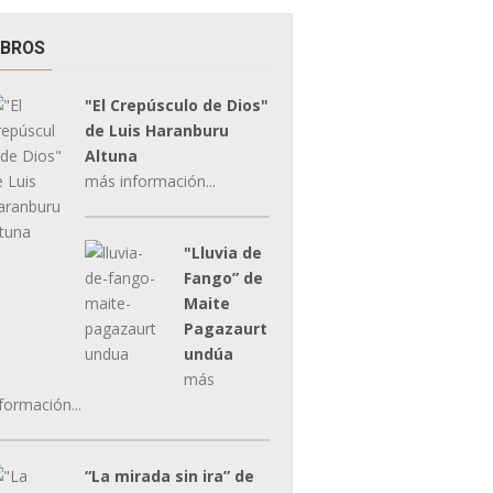
IBROS
"El Crepúsculo de Dios"
de Luis Haranburu
Altuna
más información...
"Lluvia de
Fango” de
Maite
Pagazaurt
undúa
más
formación...
“La mirada sin ira” de