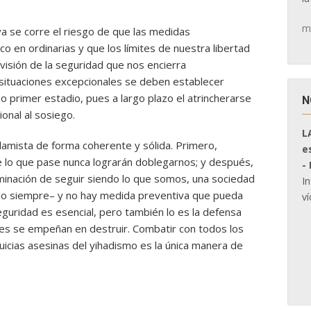
m
va se corre el riesgo de que las medidas
o en ordinarias y que los límites de nuestra libertad
 visión de la seguridad que nos encierra
 situaciones excepcionales se deben establecer
 primer estadio, pues a largo plazo el atrincherarse
N
ional al sosiego.
L
slamista de forma coherente y sólida. Primero,
e
lo que pase nunca lograrán doblegarnos; y después,
-
inación de seguir siendo lo que somos, una sociedad
I
stido siempre– y no hay medida preventiva que pueda
ví
seguridad es esencial, pero también lo es la defensa
nales se empeñan en destruir. Combatir con todos los
uicias asesinas del yihadismo es la única manera de