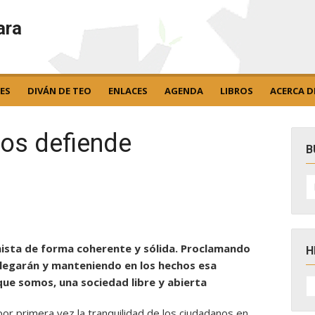
ara
ES
DIVÁN DE TEO
ENLACES
AGENDA
LIBROS
ACERCA D
nos defiende
B
B
po
amista de forma coherente y sólida. Proclamando
H
legarán y manteniendo en los hechos esa
H
que somos, una sociedad libre y abierta
D
N
or primera vez la tranquilidad de los ciudadanos en