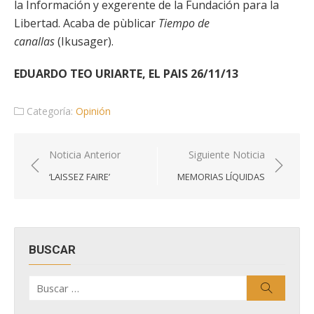
la Información y exgerente de la Fundación para la
Libertad. Acaba de pùblicar
Tiempo de
canallas
(Ikusager).
EDUARDO TEO URIARTE, EL PAIS 26/11/13
Categoría:
Opinión
Navegación
Noticia Anterior
Siguiente Noticia
de
‘LAISSEZ FAIRE’
MEMORIAS LÍQUIDAS
entradas
BUSCAR
Buscar
Buscar
por: