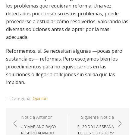
los problemas que requieran reforma. Una vez
detectados por consenso estos problemas, puede
procederse a estudiar cómo resolverlos, valorando las
diversas soluciones antes de optar por la más
adecuada.
Reformemos, sí. Se necesitan algunas —pocas pero
sustanciales— reformas. Pero escojamos bien los
procedimientos para no equivocarnos en las
soluciones o llegar a callejones sin salida que las
impidan.
Categoría:
Opinión
Navegación
Noticia Anterior
Siguiente Noticia
de
…Y MARIANO RAJOY
EL 20-D Y LA ESPAÑA
entradas
RESPIRÓ ALIVIADO
DE LOS ‘OUTSIDERS’