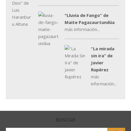
"Lluvia de Fango” de
Maite Pagazaurtundúa
más información...
“La mirada
sin ira” de
Javier
Rupérez
más
información...
BUSCAR
Buscar