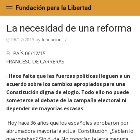
Skip
to
Fundación para la Libertad
content
La necesidad de una reforma
06/12/2015
by
fundacion
/
EL PAÍS 06/12/15
FRANCESC DE CARRERAS
· Hace falta que las fuerzas políticas lleguen a un
acuerdo sobre los cambios apropiados para una
Constitución digna de elogio. Todo ello no puede
someterse al debate de la campaña electoral ni
depender de mayorías escasas
Hoy hace 36 años que los españoles aprobaron por
abrumadora mayoría la actual Constitución. ¿Sabían lo
que votaban? Sin duda. No conocían la letra menuda,