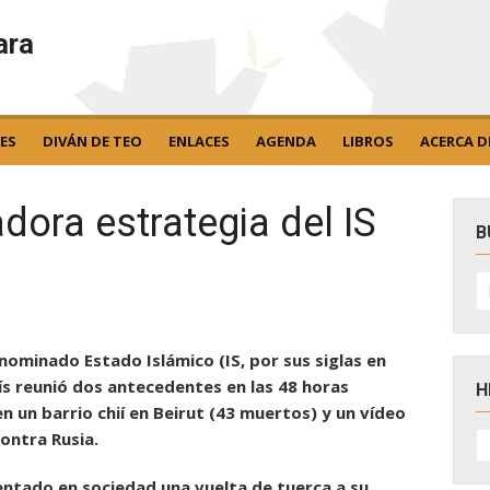
ara
ES
DIVÁN DE TEO
ENLACES
AGENDA
LIBROS
ACERCA D
dora estrategia del IS
B
B
po
nominado Estado Islámico (IS, por sus siglas en
ís reunió dos antecedentes en las 48 horas
H
en un barrio chií en Beirut (43 muertos) y un vídeo
H
ontra Rusia.
D
N
sentado en sociedad una vuelta de tuerca a su