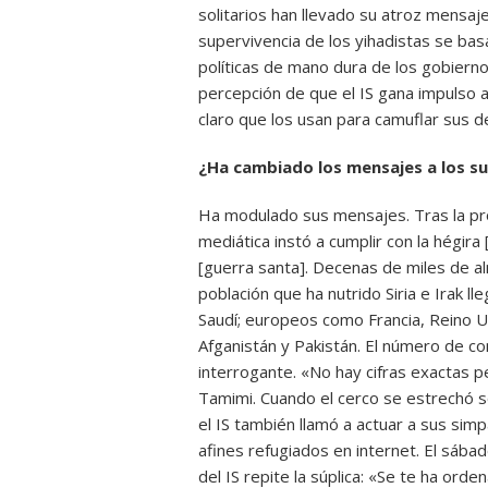
solitarios han llevado su atroz mensaje
supervivencia de los yihadistas se basa
políticas de mano dura de los gobiern
percepción de que el IS gana impulso a
claro que los usan para camuflar sus d
¿Ha cambiado los mensajes a los s
Ha modulado sus mensajes. Tras la proc
mediática instó a cumplir con la hégira [
[guerra santa]. Decenas de miles de al
población que ha nutrido Siria e Irak l
Saudí; europeos como Francia, Reino U
Afganistán y Pakistán. El número de com
interrogante. «No hay cifras exactas p
Tamimi. Cuando el cerco se estrechó s
el IS también llamó a actuar a sus sim
afines refugiados en internet. El sábad
del IS repite la súplica: «Se te ha ord