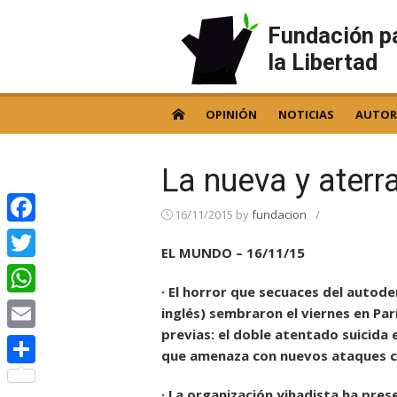
Skip
to
Fundación p
content
la Libertad
OPINIÓN
NOTICIAS
AUTOR
La nueva y aterra
16/11/2015
by
fundacion
/
Facebook
EL MUNDO – 16/11/15
Twitter
· El horror que secuaces del autode
WhatsApp
inglés) sembraron el viernes en Par
previas: el doble atentado suicida 
Email
que amenaza con nuevos ataques c
Compartir
· La organización yihadista ha pre