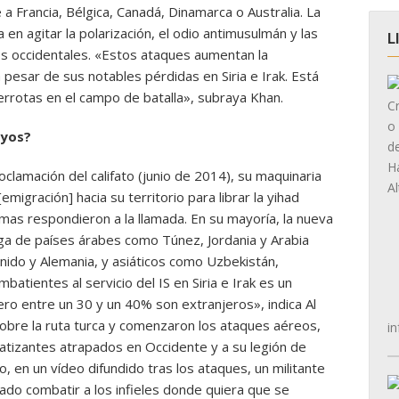
 a Francia, Bélgica, Canadá, Dinamarca o Australia. La
 en agitar la polarización, el odio antimusulmán y las
L
os occidentales. «Estos ataques aumentan la
 pesar de sus notables pérdidas en Siria e Irak. Está
errotas en el campo de batalla», subraya Khan.
uyos?
lamación del califato (junio de 2014), su maquinaria
emigración] hacia su territorio para librar la yihad
mas respondieron a la llamada. En su mayoría, la nueva
lega de países árabes como Túnez, Jordania y Arabia
nido y Alemania, y asiáticos como Uzbekistán,
batientes al servicio del IS en Siria e Irak es un
ero entre un 30 y un 40% son extranjeros», indica Al
obre la ruta turca y comenzaron los ataques aéreos,
in
patizantes atrapados en Occidente y a su legión de
o, en un vídeo difundido tras los ataques, un militante
enado combatir a los infieles donde quiera que se