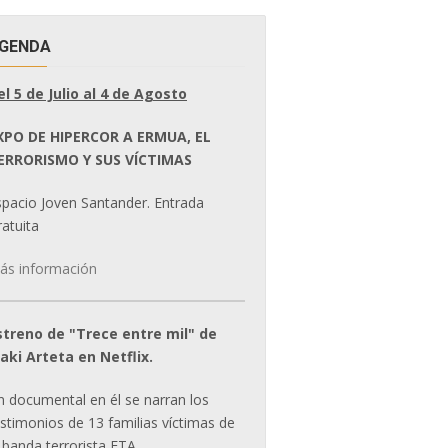
GENDA
el 5 de Julio al 4 de Agosto
XPO DE HIPERCOR A ERMUA, EL
ERRORISMO Y SUS VÍCTIMAS
spacio Joven Santander. Entrada
atuita
ás información
streno de "Trece entre mil" de
ñaki Arteta en Netflix.
n documental en él se narran los
estimonios de 13 familias víctimas de
 banda terrorista ETA.