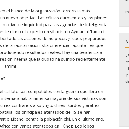
en el blanco de la organización terrorista más
m
un nuevo objetivo. Las células durmientes y los planes
 motivo de inquietud para las agencias de Inteligencia
ste diario el experto en yihadismo Ayman al Tamimi.
abortado las acciones de no pocos grupos preparados
N
 de la radicalización. «La diferencia –apunta– es que
produciendo resultados reales. Hay una tendencia a
L
presión interna que la ciudad ha sufrido recientemente
e
l Tamimi.
-
I
to?
ví
 califato son compatibles con la guerra que libra en
 internacional, la inmensa mayoría de sus víctimas son
uníes contrarios a su yugo, chiíes, kurdos y árabes
atalla, los principales atentados del IS se han
t o Líbano, contra la población chií. En el último año,
África con varios atentados en Túnez. Los lobos