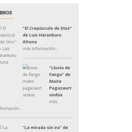
IBROS
"El Crepúsculo de Dios"
de Luis Haranburu
Altuna
más información...
"Lluvia de
Fango” de
Maite
Pagazaurt
undúa
más
formación...
“La mirada sin ira” de