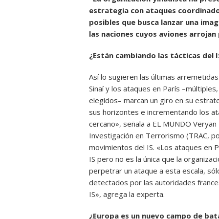
estrategia con ataques coordinado
posibles que busca lanzar una imag
las naciones cuyos aviones arrojan 
¿Están cambiando las tácticas del I
Así lo sugieren las últimas arremetidas
Sinaí y los ataques en París –múltiple
elegidos– marcan un giro en su estrat
sus horizontes e incrementando los ata
cercano», señala a EL MUNDO Veryan Kh
Investigación en Terrorismo (TRAC, por
movimientos del IS. «Los ataques en Pa
IS pero no es la única que la organizaci
perpetrar un ataque a esta escala, só
detectados por las autoridades frances
IS», agrega la experta.
¿Europa es un nuevo campo de bata