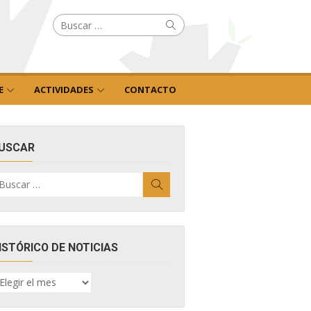
Buscar
Buscar
por:
E
ACTIVIDADES
CONTACTO
USCAR
uscar
Buscar
r:
ISTÓRICO DE NOTICIAS
ISTÓRICO
E
OTICIAS