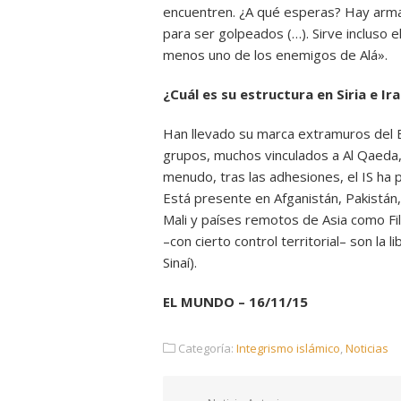
encuentren. ¿A qué esperas? Hay armas
para ser golpeados (…). Sirve incluso e
menos uno de los enemigos de Alá».
¿Cuál es su estructura en Siria e Ir
Han llevado su marca extramuros del E
grupos, muchos vinculados a Al Qaeda, 
menudo, tras las adhesiones, el IS ha 
Está presente en Afganistán, Pakistán, 
Mali y países remotos de Asia como Fil
–con cierto control territorial– son la l
Sinaí).
EL MUNDO – 16/11/15
Categoría:
Integrismo islámico
,
Noticias