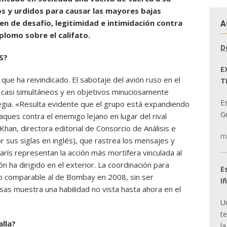
s y urdidos para causar las mayores bajas
en de desafío, legitimidad e intimidación contra
A
plomo sobre el califato.
D
S?
E
 que ha reivindicado. El sabotaje del avión ruso en el
T
s, casi simultáneos y en objetivos minuciosamente
E
egia. «Resulta evidente que el grupo está expandiendo
Gr
ques contra el enemigo lejano en lugar del rival
an, directora editorial de Consorcio de Análisis e
m
 sus siglas en inglés), que rastrea los mensajes y
rís representan la acción más mortífera vinculada al
ón ha dirigido en el exterior. La coordinación para
E
lo comparable al de Bombay en 2008, sin ser
I
as muestra una habilidad no vista hasta ahora en el
U
t
lla?
la