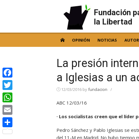
Skip
to
Fundación p
content
la Libertad
OPINIÓN
NOTICIAS
AUTOR
La presión inte
a Iglesias a un 
Facebook
12/03/2016
by
fundacion
/
Twitter
ABC 12/03/16
WhatsApp
· Los socialistas creen que el líder
Email
Pedro Sánchez y Pablo Iglesias se est
Compartir
del 11-M en Madrid. No hubo tiempo má