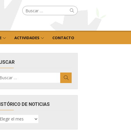
Buscar
Buscar
por:
E
ACTIVIDADES
CONTACTO
USCAR
uscar
Buscar
r:
ISTÓRICO DE NOTICIAS
ISTÓRICO
E
OTICIAS