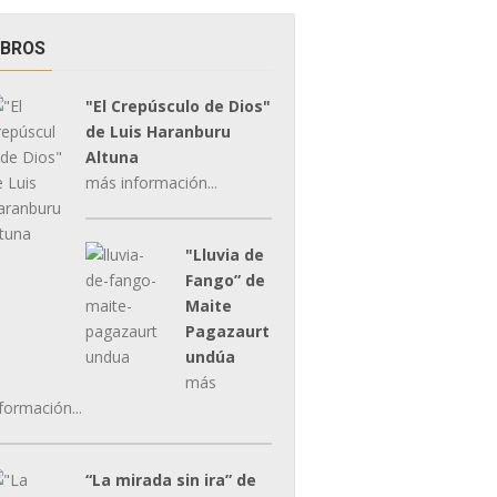
IBROS
"El Crepúsculo de Dios"
de Luis Haranburu
Altuna
más información...
"Lluvia de
Fango” de
Maite
Pagazaurt
undúa
más
formación...
“La mirada sin ira” de