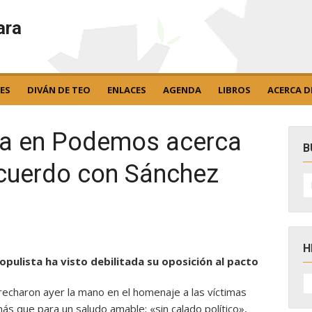
ara
ES
DIVÁN DE TEO
ENLACES
AGENDA
LIBROS
ACERCA D
rna en Podemos acerca
B
acuerdo con Sánchez
B
po
H
 populista ha visto debilitada su oposición al pacto
H
D
recharon ayer la mano en el homenaje a las víctimas
N
s que para un saludo amable; «sin calado político»,