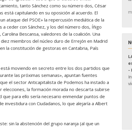
entamiento, tanto Sánchez como su número dos, César
m
s está capitulando en su oposición al acuerdo. El
«un ataque del PSOE» la repercusión mediática de la
os a ceder con Sánchez, y los del número dos, Íñigo
Carolina Bescansa, valedores de la coalición. Una
 a diez miembros del núcleo duro de Errejón en Madrid
N
n la constitución de gestoras en Cantabria, País
L
e
se está moviendo en secreto entre los dos partidos que
-
urante las próximas semanas», apuntan fuentes
I
que el sector Anticapitalista de Podemos ha instado a
ví
ar elecciones, la formación morada no descarta subirse
d que para ello sería necesario enmendar puntos de
e investidura con Ciudadanos, lo que alejaría a Albert
te: sin la abstención del grupo naranja (al que un