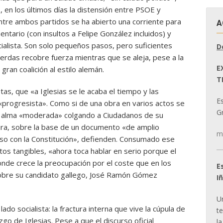
 en los últimos días la distensión entre PSOE y
tre ambos partidos se ha abierto una corriente para
A
ntario (con insultos a Felipe González incluidos) y
cialista. Son solo pequeños pasos, pero suficientes
D
uierdas recobre fuerza mientras que se aleja, pese a la
E
 gran coalición al estilo alemán.
T
as, que «a Iglesias se le acaba el tiempo y las
E
progresista». Como si de una obra en varios actos se
Gr
su alma «moderada» colgando a Ciudadanos de su
dura, sobre la base de un documento «de amplio
m
o con la Constitución», defienden. Consumado ese
os tangibles, «ahora toca hablar en serio porque el
onde crece la preocupación por el coste que en los
E
l sobre su candidato gallego, José Ramón Gómez
I
U
do socialista: la fractura interna que vive la cúpula de
t
go de Iglesias. Pese a que el discurso oficial
la