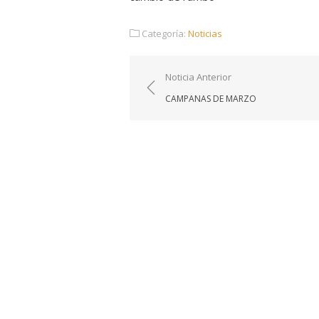
Categoría:
Noticias
Navegación
Noticia Anterior
de
CAMPANAS DE MARZO
entradas