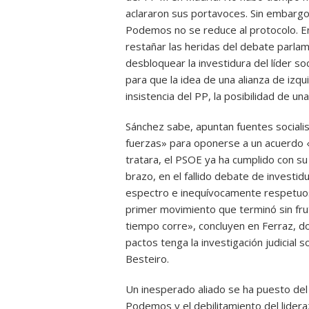
aclararon sus portavoces. Sin embargo,
Podemos no se reduce al protocolo. En
restañar las heridas del debate parlame
desbloquear la investidura del líder so
para que la idea de una alianza de izq
insistencia del PP, la posibilidad de una
Sánchez sabe, apuntan fuentes socialist
fuerzas» para oponerse a un acuerdo «
tratara, el PSOE ya ha cumplido con 
brazo, en el fallido debate de investi
espectro e inequívocamente respetuos
primer movimiento que terminó sin frut
tiempo corre», concluyen en Ferraz, d
pactos tenga la investigación judicia
Besteiro.
Un inesperado aliado se ha puesto del la
Podemos y el debilitamiento del lideraz