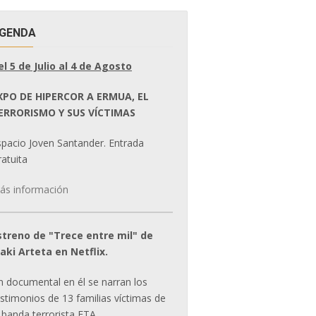
GENDA
el 5 de Julio al 4 de Agosto
XPO DE HIPERCOR A ERMUA, EL
ERRORISMO Y SUS VÍCTIMAS
spacio Joven Santander. Entrada
atuita
ás información
streno de "Trece entre mil" de
ñaki Arteta en Netflix.
n documental en él se narran los
estimonios de 13 familias víctimas de
 banda terrorista ETA.