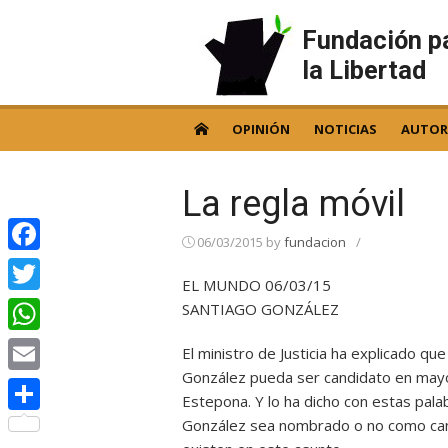
Skip
to
Fundación p
content
la Libertad
OPINIÓN
NOTICIAS
AUTOR
La regla móvil
06/03/2015
by
fundacion
/
Facebook
EL MUNDO 06/03/15
Twitter
SANTIAGO GONZÁLEZ
WhatsApp
El ministro de Justicia ha explicado qu
González pueda ser candidato en mayo,
Email
Estepona. Y lo ha dicho con estas pala
González sea nombrado o no como candi
Compartir