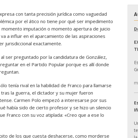
xpresa con tanta precisión jurídica como vaguedad
A
olémica por el ático no tiene por qué ser impedimento
ión: momento imputación o momento apertura de juicio
D
 va a influir en el aparcamiento de las aspiraciones
E
er jurisdiccional exactamente.
T
al ser preguntado por la candidatura de González,
E
reguntar en el Partido Popular porque es allí donde
Gr
preguntan.
m
lo tenía rival en la habilidad de Franco para llamarse
tras la guerra, el dictador y su mujer fueron
tense. Carmen Polo empezó a interesarse por sus
E
é había sido de cierto profesor y se hizo un silencio
I
e Franco con su voz atiplada: «Creo que a ese lo
U
t
hábito de los que cuesta deshacerse, como morderse
la