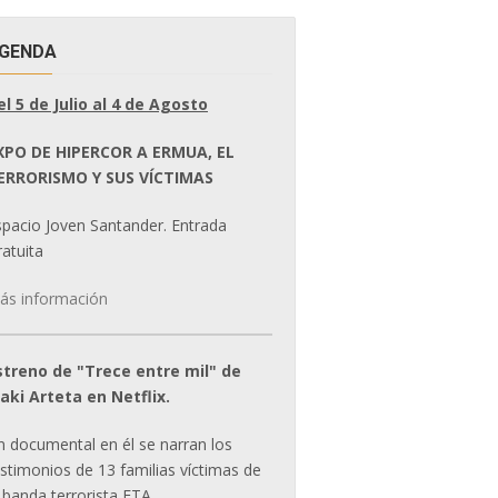
GENDA
el 5 de Julio al 4 de Agosto
XPO DE HIPERCOR A ERMUA, EL
ERRORISMO Y SUS VÍCTIMAS
spacio Joven Santander. Entrada
atuita
ás información
streno de "Trece entre mil" de
ñaki Arteta en Netflix.
n documental en él se narran los
estimonios de 13 familias víctimas de
 banda terrorista ETA.