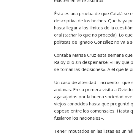
existen en este asunto».
Ésta es una prueba de que Catalá se e
descriptiva de los hechos. Que haya p
hasta llegar a los límites de la cuest
oral (tachar lo que no proceda). Lo que
políticas de Ignacio González no va a s
Contaba Marisa Cruz esta semana que 
Rajoy dijo sin despeinarse: «Hay que p
se toman las decisiones». A él qué le 
Un caso de alteridad –incruento– que só
andanas. En su primera visita a Oviedo 
agasajados por la buena sociedad ove
viejos conocidos hasta que preguntó qu
espeso entre los comensales. Hasta qu
fusilaron los nacionales».
Tener imputados en las listas es un 