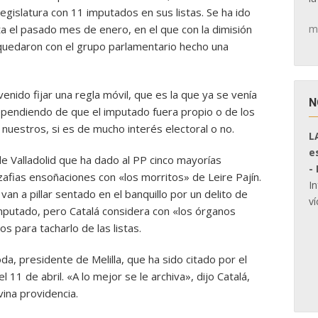
egislatura con 11 imputados en sus listas. Se ha ido
m
a el pasado mes de enero, en el que con la dimisión
quedaron con el grupo parlamentario hecho una
venido fijar una regla móvil, que es la que ya se venía
N
dependiendo de que el imputado fuera propio o de los
 nuestros, si es de mucho interés electoral o no.
L
e
de Valladolid que ha dado al PP cinco mayorías
-
zafias ensoñaciones con «los morritos» de Leire Pajín.
I
an a pillar sentado en el banquillo por un delito de
ví
mputado, pero Catalá considera con «los órganos
s para tacharlo de las listas.
a, presidente de Melilla, que ha sido citado por el
11 de abril. «A lo mejor se le archiva», dijo Catalá,
vina providencia.