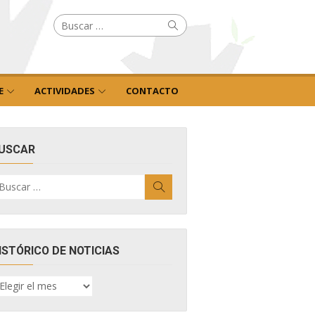
Buscar
Buscar
por:
E
ACTIVIDADES
CONTACTO
USCAR
uscar
Buscar
r:
ISTÓRICO DE NOTICIAS
ISTÓRICO
E
OTICIAS