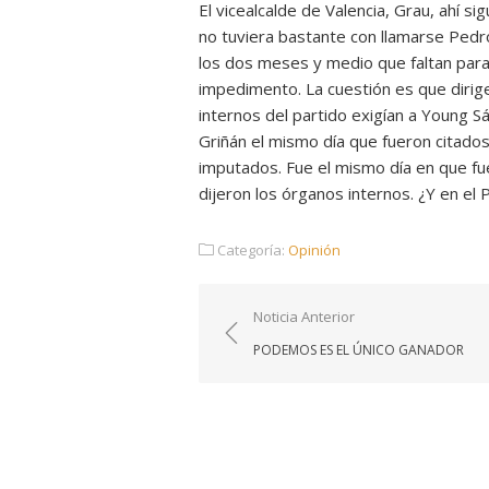
El vicealcalde de Valencia, Grau, ahí s
no tuviera bastante con llamarse Pedr
los dos meses y medio que faltan par
impedimento. La cuestión es que dirig
internos del partido exigían a Young 
Griñán el mismo día que fueron citado
imputados. Fue el mismo día en que f
dijeron los órganos internos. ¿Y en el
Categoría:
Opinión
Navegación
Noticia Anterior
de
PODEMOS ES EL ÚNICO GANADOR
entradas