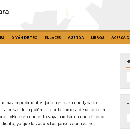
ara
ES
DIVÁN DE TEO
ENLACES
AGENDA
LIBROS
ACERCA D
B
B
po
e no hay impedimentos judiciales para que Ignacio
H
 a pesar de la polémica por la compra de un ático en
H
bras: «No creo que esto vaya a influir en que el señor
D
dato, ya que los aspectos jurisdiccionales no
N