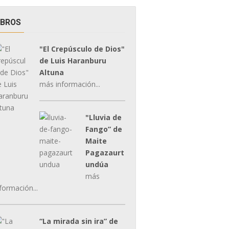
IBROS
"El Crepúsculo de Dios"
de Luis Haranburu
Altuna
más información...
"Lluvia de
Fango” de
Maite
Pagazaurt
undúa
más
formación...
“La mirada sin ira” de