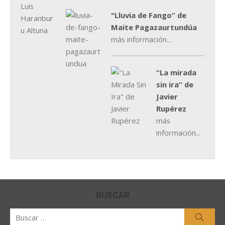
"Lluvia de Fango” de
Maite Pagazaurtundúa
más información...
“La mirada
sin ira” de
Javier
Rupérez
más
información...
BUSCAR
Buscar
Busca
por: