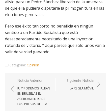
alivio para un Pedro Sánchez liberado de la amenaza
de que ella pudiera disputarle la primogenitura en las
elecciones generales.
Pero ese éxito tan corto no beneficia en ningún
sentido a un Partido Socialista que está
desesperadamente necesitado de una inyección
rotunda de victoria. Y aquí parece que sólo unos van a
salir de verdad ganando.
Categoría:
Opinión
Navegación
Noticia Anterior
Siguiente Noticia
de
IU Y PODEMOS JALEAN
LA REGLA MÓVIL
entradas
EN BRUSELAS EL
ACERCAMIENTO DE
LOS PRESOS DE ETA