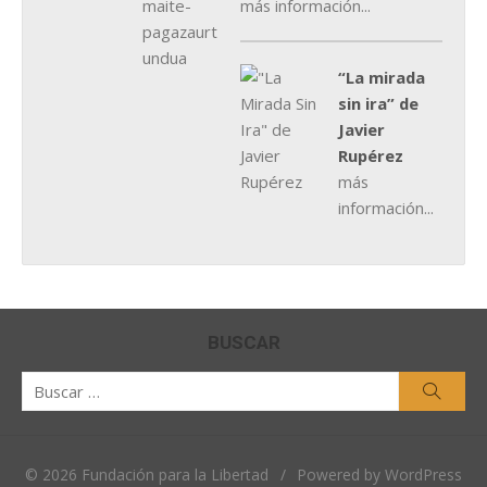
más información...
“La mirada
sin ira” de
Javier
Rupérez
más
información...
BUSCAR
Buscar
Busca
por:
© 2026 Fundación para la Libertad
/
Powered by WordPress