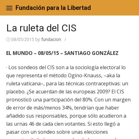
Skip
to
Fundación para la Libertad
content
La ruleta del CIS
08/05/2015
by
fundacion
/
EL MUNDO – 08/05/15 – SANTIAGO GONZÁLEZ
· Los sondeos del CIS son a la sociología electoral lo
que representa el método Ogino-Knauss, –aka la
ruleta vaticana–, para las técnicas contraceptivas: un
placebo. ¿Se acuerdan de las europeas 2009? El CIS
pronosticó una participación del 80%. Con un margen
de error de más/menos 34%, tendrían que haber
añadido sus responsables, porque sólo acudieron a
las urnas 46 de cada cien votantes. Si esto llegó a
pasar con un sondeo sobre unas elecciones