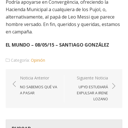
Podría apoyarse en Convergència, ofreciendo la
Hacienda Municipal a cualquiera de los Pujol, o,
alternativamente, al papá de Leo Messi que parece
hombre versado. En fin, queridos y queridas, estamos
en campaña.
EL MUNDO – 08/05/15 – SANTIAGO GONZÁLEZ
Categoría:
Opinión
Navegación
Noticia Anterior
Siguiente Noticia
de
NO SABEMOS QUÉ VA
UPYD ESTUDIARÁ
entradas
A PASAR
EXPULSAR A IRENE
LOZANO