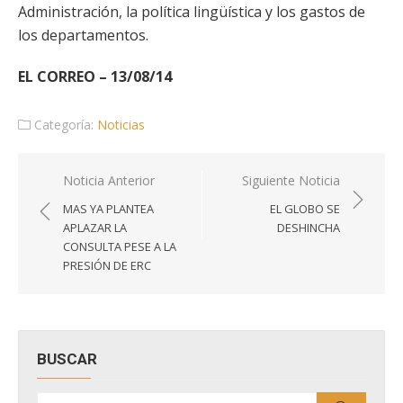
Administración, la política lingüística y los gastos de
los departamentos.
EL CORREO – 13/08/14
Categoría:
Noticias
Navegación
Noticia Anterior
Siguiente Noticia
de
MAS YA PLANTEA
EL GLOBO SE
entradas
APLAZAR LA
DESHINCHA
CONSULTA PESE A LA
PRESIÓN DE ERC
BUSCAR
Buscar