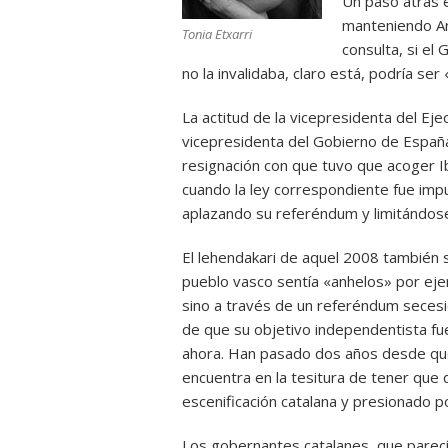
Un paso atrás e
manteniendo Ar
Tonia Etxarri
consulta, si el
no la invalidaba, claro está, podría ser 
La actitud de la vicepresidenta del Eje
vicepresidenta del Gobierno de España
resignación con que tuvo que acoger Ib
cuando la ley correspondiente fue impu
aplazando su referéndum y limitándose 
El lehendakari de aquel 2008 también 
pueblo vasco sentía «anhelos» por ejer
sino a través de un referéndum secesi
de que su objetivo independentista fue
ahora. Han pasado dos años desde que 
encuentra en la tesitura de tener que 
escenificación catalana y presionado 
Los gobernantes catalanes, que parecía