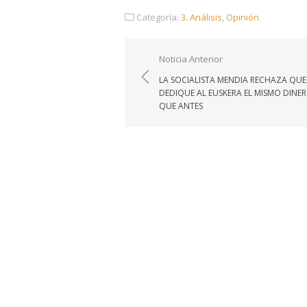
Categoría:
3. Análisis
,
Opinión
Navegación
Noticia Anterior
de
LA SOCIALISTA MENDIA RECHAZA QUE
entradas
DEDIQUE AL EUSKERA EL MISMO DINE
QUE ANTES