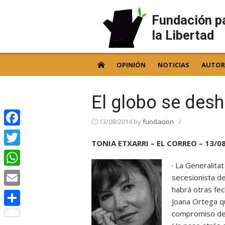
Skip
to
Fundación p
content
la Libertad
OPINIÓN
NOTICIAS
AUTOR
El globo se desh
13/08/2014
by
fundacion
/
Facebook
TONIA ETXARRI – EL CORREO – 13/0
Twitter
· La Generalita
WhatsApp
secesionista de
habrá otras fec
Email
Joana Ortega qu
compromiso de n
Compartir