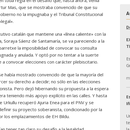
n toda regla en el desafío que, hasta ahora, venía
tur Mas, que se mostraba convencido de que su
A
 Gobierno no la impugnaba y el Tribunal Constitucional
«legal».
D
cutivo catalán que mantiene una «línea caliente» con la
E
, Soraya Sáenz de Santamaría, se va pareciendo a la
T
arretxe la imposibilidad de convocar su consulta
gnada y anulada. Y optó por no tentar a la suerte
E
a convocar elecciones con carácter plebiscitario.
Gr
se había mostrado convencido de que la mayoría del
m
cer su derecho a decidir; no sólo en las elecciones
onista. Pero dejó hibernando su propuesta a la espera
ra teniendo más apoyo explícito en las calles. Y hasta
E
Urkullu recuperó Ajuria Enea para el PNV y se
I
definir su proyecto soberanista, condicionado por la
U
por los emplazamientos de EH Bildu.
t
n tener tan claro su desafío a la legalidad
la