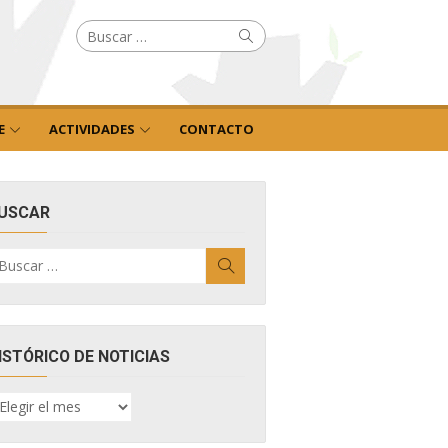
Buscar
Buscar
por:
E
ACTIVIDADES
CONTACTO
USCAR
uscar
Buscar
r:
ISTÓRICO DE NOTICIAS
ISTÓRICO
E
OTICIAS