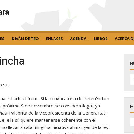
ara
ES
DIVÁN DE TEO
ENLACES
AGENDA
LIBROS
ACERCA D
incha
B
B
po
8/14
t ha echado el freno. Si la convocatoria del referéndum
l próximo 9 de noviembre se considera ilegal, ya
H
has. Palabrita de la vicepresidenta de la Generalitat,
H
e, ella sí, quiere mantenerse coherente con el
D
o llevar a cabo ninguna iniciativa al margen de la ley.
N