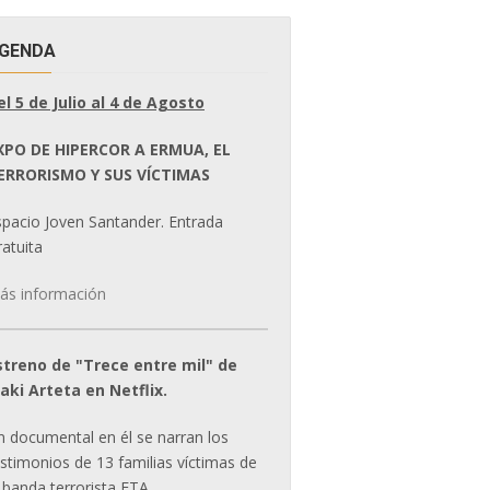
GENDA
el 5 de Julio al 4 de Agosto
XPO DE HIPERCOR A ERMUA, EL
ERRORISMO Y SUS VÍCTIMAS
spacio Joven Santander. Entrada
atuita
ás información
streno de "Trece entre mil" de
ñaki Arteta en Netflix.
n documental en él se narran los
estimonios de 13 familias víctimas de
 banda terrorista ETA.