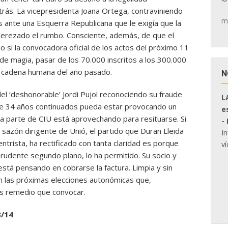
trás. La vicepresidenta Joana Ortega, contraviniendo
m
 ante una Esquerra Republicana que le exigía que la
nderezado el rumbo. Consciente, además, de que el
o si la convocadora oficial de los actos del próximo 11
de magia, pasar de los 70.000 inscritos a los 300.000
a cadena humana del año pasado.
N
del ‘deshonorable’ Jordi Pujol reconociendo su fraude
L
nte 34 años continuados pueda estar provocando un
e
 parte de CIU está aprovechando para resituarse. Si
-
la sazón dirigente de Unió, el partido que Duran Lleida
I
ntrista, ha rectificado con tanta claridad es porque
ví
udente segundo plano, lo ha permitido. Su socio y
 está pensando en cobrarse la factura. Limpia y sin
n las próximas elecciones autonómicas que,
s remedio que convocar.
8/14