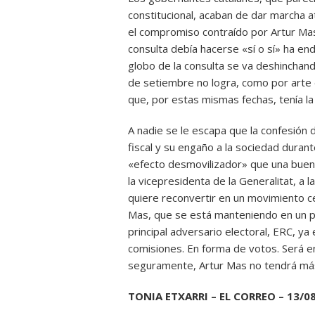
constitucional, acaban de dar marcha a
el compromiso contraído por Artur Mas
consulta debía hacerse «sí o sí» ha e
globo de la consulta se va deshinchand
de setiembre no logra, como por arte 
que, por estas mismas fechas, tenía l
A nadie se le escapa que la confesión 
fiscal y su engaño a la sociedad dura
«efecto desmovilizador» que una buena
la vicepresidenta de la Generalitat, a 
quiere reconvertir en un movimiento ce
Mas, que se está manteniendo en un pr
principal adversario electoral, ERC, ya
comisiones. En forma de votos. Será e
seguramente, Artur Mas no tendrá má
TONIA ETXARRI – EL CORREO – 13/0