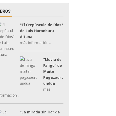
IBROS
"El Crepúsculo de Dios"
de Luis Haranburu
Altuna
más información...
"Lluvia de
Fango” de
Maite
Pagazaurt
undúa
más
formación...
“La mirada sin ira” de