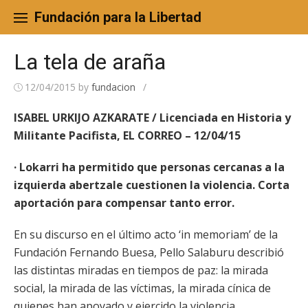
Skip
to
Fundación para la Libertad
content
La tela de araña
12/04/2015
by
fundacion
/
ISABEL URKIJO AZKARATE / Licenciada en Historia y
Militante Pacifista, EL CORREO – 12/04/15
· Lokarri ha permitido que personas cercanas a la
izquierda abertzale cuestionen la violencia. Corta
aportación para compensar tanto error.
En su discurso en el último acto ‘in memoriam’ de la
Fundación Fernando Buesa, Pello Salaburu describió
las distintas miradas en tiempos de paz: la mirada
social, la mirada de las víctimas, la mirada cínica de
quienes han apoyado y ejercido la violencia