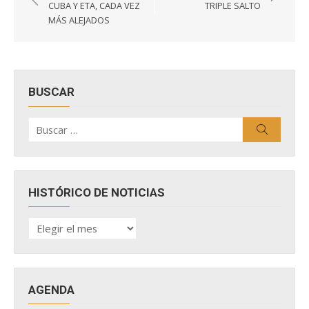
de
CUBA Y ETA, CADA VEZ
TRIPLE SALTO
entradas
MÁS ALEJADOS
BUSCAR
Buscar
Buscar
por:
HISTÓRICO DE NOTICIAS
HISTÓRICO
DE
NOTICIAS
AGENDA