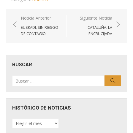
Navegación
Noticia Anterior
Siguiente Noticia
de
EUSKADI, SIN RIESGO
CATALUÑA: LA
entradas
DE CONTAGIO
ENCRUCIJADA
BUSCAR
Buscar
Buscar
por:
HISTÓRICO DE NOTICIAS
HISTÓRICO
DE
NOTICIAS