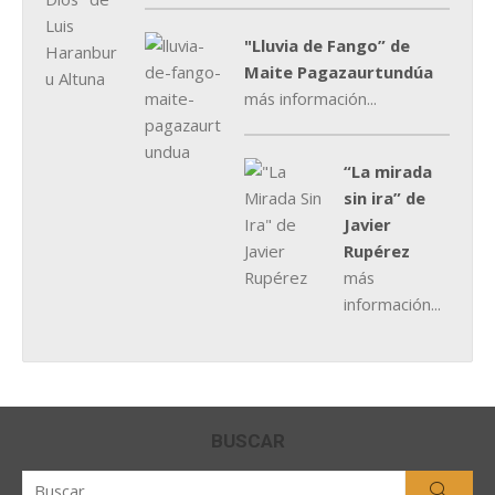
"Lluvia de Fango” de
Maite Pagazaurtundúa
más información...
“La mirada
sin ira” de
Javier
Rupérez
más
información...
BUSCAR
Buscar
Busca
por: