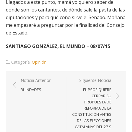
Llegados a este punto, mamá yo quiero saber de
dónde son los cantantes, de dónde sale la pasta de las
diputaciones y para qué coño sirve el Senado. Mañana
me empezaré a preguntar por la finalidad del Consejo
de Estado.
SANTIAGO GONZÁLEZ, EL MUNDO – 08/07/15
Categoría:
Opinión
Navegación
Noticia Anterior
Siguiente Noticia
de
RUINDADES
EL PSOE QUIERE
entradas
CERRAR SU
PROPUESTA DE
REFORMA DE LA
CONSTITUCIÓN ANTES
DE LAS ELECCIONES
CATALANAS DEL 27-S