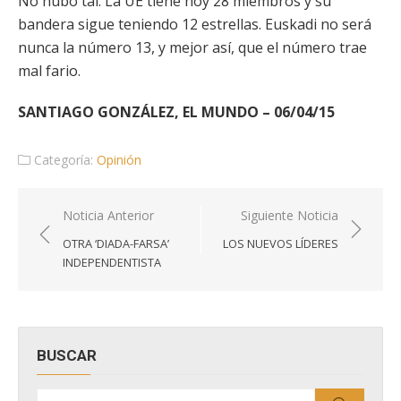
No hubo tal. La UE tiene hoy 28 miembros y su
bandera sigue teniendo 12 estrellas. Euskadi no será
nunca la número 13, y mejor así, que el número trae
mal fario.
SANTIAGO GONZÁLEZ, EL MUNDO – 06/04/15
Categoría:
Opinión
Navegación
Noticia Anterior
Siguiente Noticia
de
OTRA ‘DIADA-FARSA’
LOS NUEVOS LÍDERES
entradas
INDEPENDENTISTA
BUSCAR
Buscar