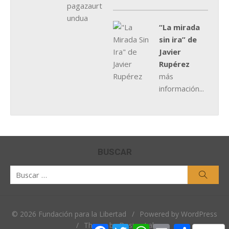
“La mirada
sin ira” de
Javier
Rupérez
más
información...
BUSCAR
Buscar
Busca
por:
© 2026 Fundación para la Libertad
/
Powered by WordPress
/
Theme by Design Lab
Facebook
Twitter
WhatsApp
Email
Comparti