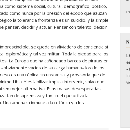
a como sistema social, cultural, demográfico, político,
m
zado como nunca por la presión del éxodo que azuzan
égico la tolerancia fronteriza es un suicidio, y la simple
ue pensar, decidir y actuar. Pensar con talento, decidir
N
imprescindible, se queda en aliviadero de conciencia si
, diplomática y tal vez militar. Toda la piedad para los
L
antes. La Europa que ha cañoneado barcos de piratas en
e
ir –obviamente vacíos de su carga humana– los de los
-
so es una réplica circunstancial y provisoria que de
I
nimo Libia. Y estabilizar implica intervenir, salvo que
ví
entren mejor alternativa. Esas masas desesperadas
za tan desaprensiva y tan cruel que utiliza la
 Una amenaza inmune a la retórica y a los