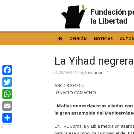
Skip
to
Fundación p
content
la Libertad
OPINIÓN
NOTICIAS
AUTOR
La Yihad negrera
23/04/2015
by
fundacion
/
Facebook
ABC 23/04/15
Twitter
IGNACIO CAMACHO
WhatsApp
· Mafias neoesclavistas aliadas con 
la gran estampida del Mediterráne
Email
ENTRE Somalia y Libia media un azaroso
Compartir
naturaleza simboliza también el del Est