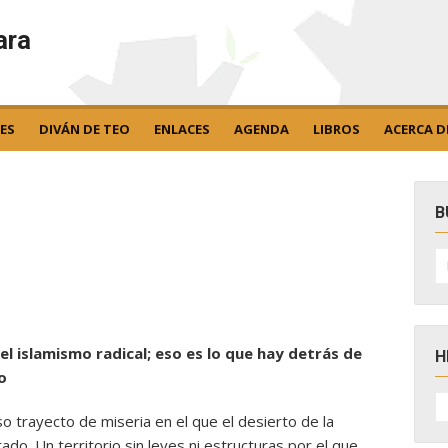
ara
ES
DIVÁN DE TEO
ENLACES
AGENDA
LIBROS
ACERCA D
B
B
po
el islamismo radical; eso es lo que hay detrás de
H
o
H
D
 trayecto de miseria en el que el desierto de la
N
ado. Un territorio sin leyes ni estructuras por el que