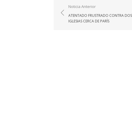
Navegación
Noticia Anterior
de
ATENTADO FRUSTRADO CONTRA DOS
entradas
IGLESIAS CERCA DE PARÍS