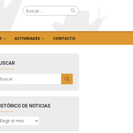
Buscar
Buscar
por:
E
ACTIVIDADES
CONTACTO
USCAR
uscar
Buscar
r:
ISTÓRICO DE NOTICIAS
ISTÓRICO
E
OTICIAS