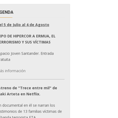
GENDA
el 5 de Julio al 4 de Agosto
XPO DE HIPERCOR A ERMUA, EL
ERRORISMO Y SUS VÍCTIMAS
spacio Joven Santander. Entrada
atuita
ás información
streno de "Trece entre mil" de
ñaki Arteta en Netflix.
n documental en él se narran los
estimonios de 13 familias víctimas de
 banda terrorista ETA.