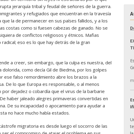
upta jerarquía tribal y feudal de señores de la guerra.
nmigrantes y refugiados que encuentran en la travesía
A
que la de permanecer en sus países fallidos, y a los
 las costas como si fuesen cabezas de ganado. No se
D
iquiera de conflictos religiosos y étnicos. Mafias
E
 radical; eso es lo que hay detrás de la gran
T
E
de a creer, sin embargo, que la culpa es nuestra, del
Gr
 dolorida, como decía Gil de Biedma, por los golpes
por ese falso remordimiento abre los brazos a la
m
ausa. De lo que Europa es responsable, o al menos
por dejadez o cobardía que el virus de la barbarie
. De haber jaleado alegres primaveras convertidas en
E
ana. De su incapacidad o apocamiento para ayudar a
I
hasta no hace mucho había estados.
U
atástrofe migratoria es desde luego el socorro de las
t
e ser el compromiso de atajar el problema en sus
la