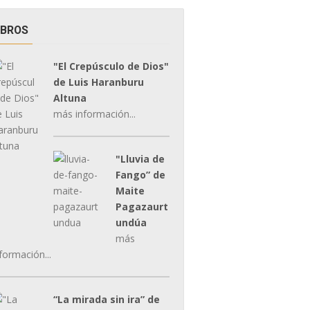
IBROS
"El Crepúsculo de Dios"
de Luis Haranburu
Altuna
más información...
"Lluvia de
Fango” de
Maite
Pagazaurt
undúa
más
formación...
“La mirada sin ira” de