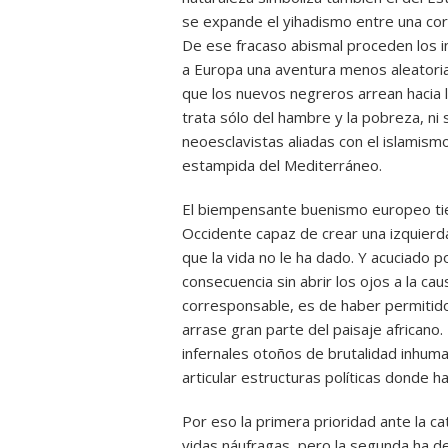
se expande el yihadismo entre una corr
De ese fracaso abismal proceden los i
a Europa una aventura menos aleatoria 
que los nuevos negreros arrean hacia
trata sólo del hambre y la pobreza, ni s
neoesclavistas aliadas con el islamismo
estampida del Mediterráneo.
El biempensante buenismo europeo tien
Occidente capaz de crear una izquierda
que la vida no le ha dado. Y acuciado 
consecuencia sin abrir los ojos a la c
corresponsable, es de haber permitido 
arrase gran parte del paisaje africano
infernales otoños de brutalidad inhum
articular estructuras políticas donde 
Por eso la primera prioridad ante la c
vidas náufragas, pero la segunda ha d