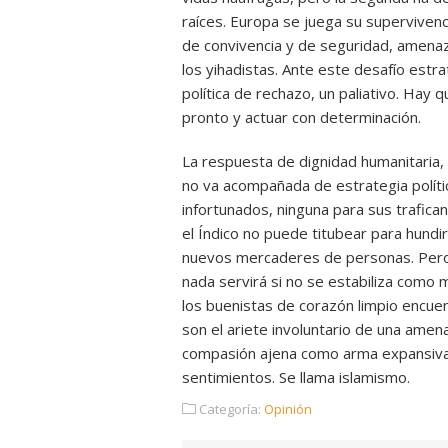
raíces. Europa se juega su supervivenci
de convivencia y de seguridad, amena
los yihadistas. Ante este desafío estrat
política de rechazo, un paliativo. Hay q
pronto y actuar con determinación.
La respuesta de dignidad humanitaria, 
no va acompañada de estrategia política
infortunados, ninguna para sus trafic
el Índico no puede titubear para hund
nuevos mercaderes de personas. Pero e
nada servirá si no se estabiliza como mí
los buenistas de corazón limpio encu
son el ariete involuntario de una amena
compasión ajena como arma expansiva.
sentimientos. Se llama islamismo.
Categoría:
Opinión