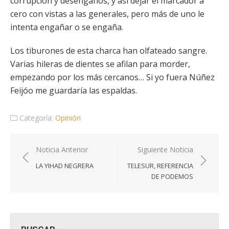
corrupción y desengaños, y así dejar el marcador a
cero con vistas a las generales, pero más de uno le
intenta engañar o se engaña.
Los tiburones de esta charca han olfateado sangre.
Varias hileras de dientes se afilan para morder,
empezando por los más cercanos… Si yo fuera Núñez
Feijóo me guardaría las espaldas.
Categoría:
Opinión
Navegación
Noticia Anterior
Siguiente Noticia
de
LA YIHAD NEGRERA
TELESUR, REFERENCIA
entradas
DE PODEMOS