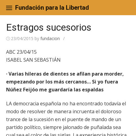
Skip
to
Fundación para la Libertad
content
Estragos sucesorios
23/04/2015
by
fundacion
/
ABC 23/04/15
ISABEL SAN SEBASTIÁN
· Varias hileras de dientes se afilan para morder,
empezando por los más cercanos… Si yo fuera
Núñez Feijóo me guardaría las espaldas
LA democracia española no ha encontrado todavía el
modo de resolver de manera incruenta el doloroso
trance de la sucesión en el puente de mando de un
partido político, siempre jalonado de puñalada sea
cual sea el color de las siglas. La experiencia histórica