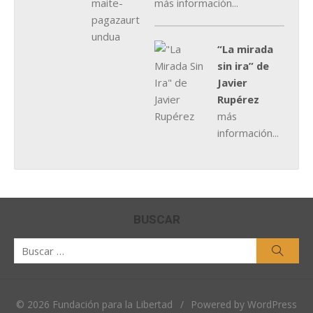
más información...
“La mirada
sin ira” de
Javier
Rupérez
más
información...
BUSCAR
Buscar
Busca
por:
© 2026 Fundación para la Libertad
/
Powered by WordPress