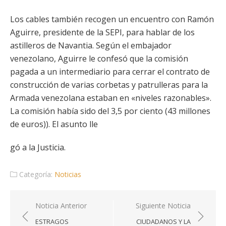
Los cables también recogen un encuentro con Ramón
Aguirre, presidente de la SEPI, para hablar de los
astilleros de Navantia. Según el embajador
venezolano, Aguirre le confesó que la comisión
pagada a un intermediario para cerrar el contrato de
construcción de varias corbetas y patrulleras para la
Armada venezolana estaban en «niveles razonables».
La comisión había sido del 3,5 por ciento (43 millones
de euros)). El asunto lle
gó a la Justicia.
Categoría:
Noticias
Navegación
Noticia Anterior
Siguiente Noticia
de
ESTRAGOS
CIUDADANOS Y LA