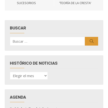
entradas
SUCESORIOS
‘TEORÍA DE LA CRESTA’
BUSCAR
Buscar
Buscar
por:
HISTÓRICO DE NOTICIAS
HISTÓRICO
DE
NOTICIAS
AGENDA