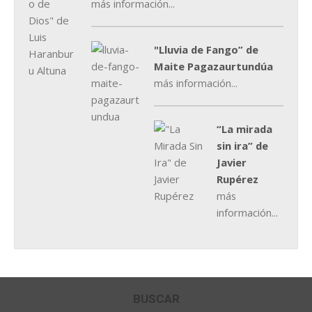
más información...
"Lluvia de Fango” de
Maite Pagazaurtundúa
más información...
“La mirada
sin ira” de
Javier
Rupérez
más
información...
BUSCAR