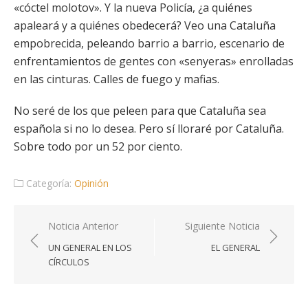
«cóctel molotov». Y la nueva Policía, ¿a quiénes
apaleará y a quiénes obedecerá? Veo una Cataluña
empobrecida, peleando barrio a barrio, escenario de
enfrentamientos de gentes con «senyeras» enrolladas
en las cinturas. Calles de fuego y mafias.
No seré de los que peleen para que Cataluña sea
española si no lo desea. Pero sí lloraré por Cataluña.
Sobre todo por un 52 por ciento.
Categoría:
Opinión
Navegación
Noticia Anterior
Siguiente Noticia
de
UN GENERAL EN LOS
EL GENERAL
entradas
CÍRCULOS