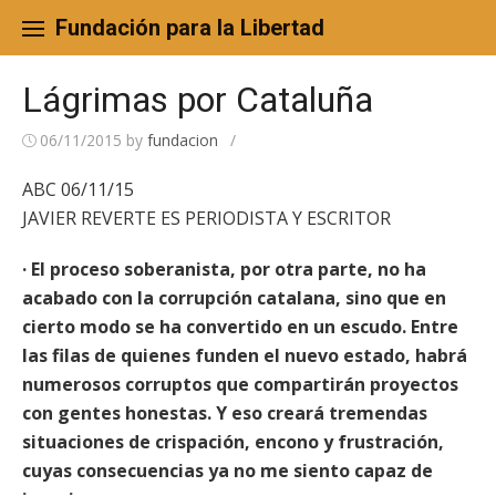
Skip
to
Fundación para la Libertad
content
Lágrimas por Cataluña
06/11/2015
by
fundacion
/
ABC 06/11/15
JAVIER REVERTE ES PERIODISTA Y ESCRITOR
· El proceso soberanista, por otra parte, no ha
acabado con la corrupción catalana, sino que en
cierto modo se ha convertido en un escudo. Entre
las filas de quienes funden el nuevo estado, habrá
numerosos corruptos que compartirán proyectos
con gentes honestas. Y eso creará tremendas
situaciones de crispación, encono y frustración,
cuyas consecuencias ya no me siento capaz de