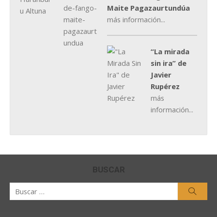
Maite Pagazaurtundúa
más información...
“La mirada
sin ira” de
Javier
Rupérez
más
información...
BUSCAR
Buscar
Busca
por: